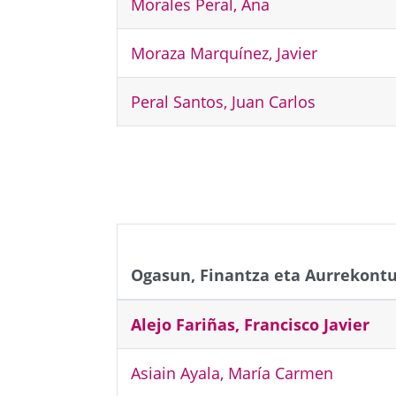
Morales Peral, Ana
Moraza Marquínez, Javier
Peral Santos, Juan Carlos
Aurrekoa
Ogasun, Finantza eta Aurrekont
Alejo Fariñas, Francisco Javier
Asiain Ayala, María Carmen