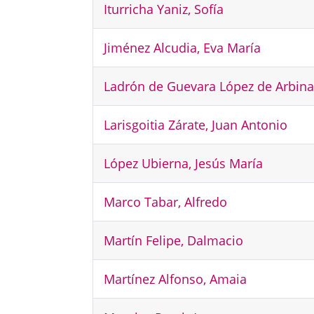
Iturricha Yaniz, Sofía
Jiménez Alcudia, Eva María
Ladrón de Guevara López de Arbina
Larisgoitia Zárate, Juan Antonio
López Ubierna, Jesús María
Marco Tabar, Alfredo
Martín Felipe, Dalmacio
Martínez Alfonso, Amaia