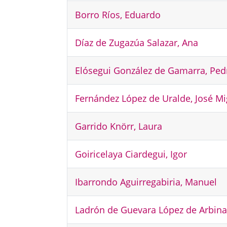
Borro Ríos, Eduardo
Díaz de Zugazúa Salazar, Ana
Elósegui González de Gamarra, Ped
Fernández López de Uralde, José Mi
Garrido Knörr, Laura
Goiricelaya Ciardegui, Igor
Ibarrondo Aguirregabiria, Manuel
Ladrón de Guevara López de Arbina