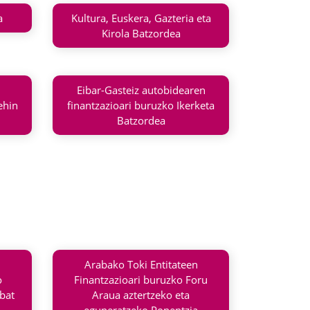
a
Kultura, Euskera, Gazteria eta
Kirola Batzordea
Eibar-Gasteiz autobidearen
ehin
finantzazioari buruzko Ikerketa
Batzordea
Arabako Toki Entitateen
o
Finantzazioari buruzko Foru
bat
Araua aztertzeko eta