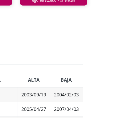
eguneratzeko Ponentzia
A
ALTA
BAJA
2003/09/19
2004/02/03
2005/04/27
2007/04/03