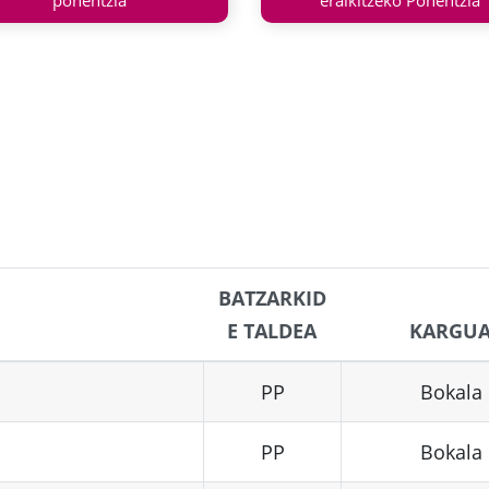
ponentzia
eraikitzeko Ponentzia
BATZARKID
E TALDEA
KARGU
PP
Bokala
PP
Bokala