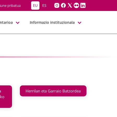
EU
ES
une pribatua
ntarioa
Informazio instituzionala
Hurrengoa
a
Herrilan eta Garraio Batzordea
ako