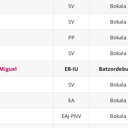
SV
Bokala
SV
Bokala
PP
Bokala
SV
Bokala
 Miguel
EB-IU
Batzordeb
SV
Bokala
EA
Bokala
EAJ-PNV
Bokala