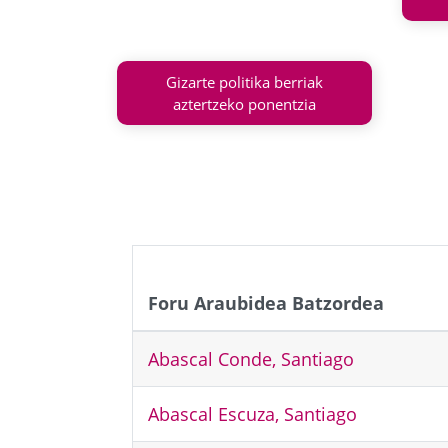
Gizarte politika berriak
aztertzeko ponentzia
Foru Araubidea Batzordea
Abascal Conde, Santiago
Abascal Escuza, Santiago