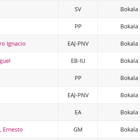
SV
Bokala
PP
Bokala
ro Ignacio
EAJ-PNV
Bokala
guel
EB-IU
Bokala
PP
Bokala
EAJ-PNV
Bokala
EA
Bokala
, Ernesto
GM
Bokala