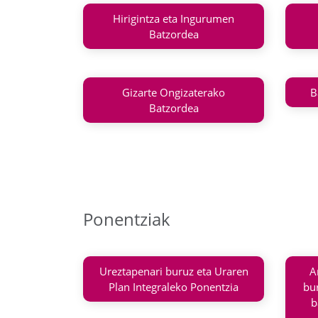
Hirigintza eta Ingurumen
Batzordea
Gizarte Ongizaterako
B
Batzordea
Ponentziak
Ureztapenari buruz eta Uraren
A
Plan Integraleko Ponentzia
bu
b