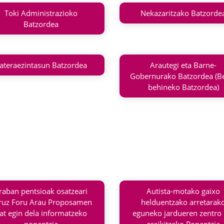
Toki Administrazioko
Nekazaritzako Batzorde
Batzordea
ateraezintasun Batzordea
Arautegi eta Barne-
Gobernurako Batzordea (B
behineko Batzordea)
raban pentsioak osatzeari
Autista-motako gaixo
ruz Foru Arau Proposamen
helduentzako arretarak
at egin dela informatzeko
eguneko jardueren zentro 