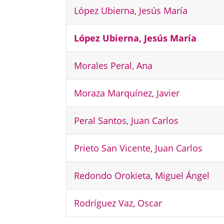
López Ubierna, Jesús María
López Ubierna, Jesús María
Morales Peral, Ana
Moraza Marquínez, Javier
Peral Santos, Juan Carlos
Prieto San Vicente, Juan Carlos
Redondo Orokieta, Miguel Ángel
Rodríguez Vaz, Oscar