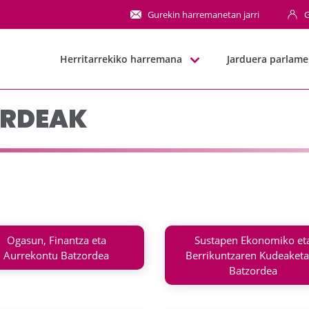
k - JJGG-BBNN
Gurekin harremanetan jarri
G
Herritarrekiko harremana
Jarduera parlame
ORDEAK
Ogasun, Finantza eta
Sustapen Ekonomiko et
Aurrekontu Batzordea
Berrikuntzaren Kudeaket
Batzordea