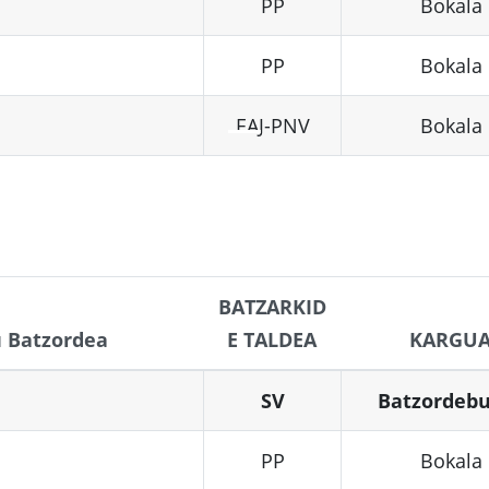
PP
Bokala
PP
Bokala
EAJ-PNV
Bokala
BATZARKID
u Batzordea
E TALDEA
KARGU
SV
Batzordeb
PP
Bokala