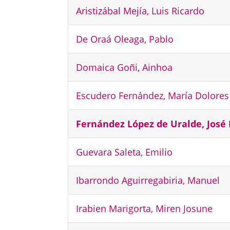
Aristizábal Mejía, Luis Ricardo
De Oraá Oleaga, Pablo
Domaica Goñi, Ainhoa
Escudero Fernández, María Dolores
Fernández López de Uralde, José
Guevara Saleta, Emilio
Ibarrondo Aguirregabiria, Manuel
Irabien Marigorta, Miren Josune