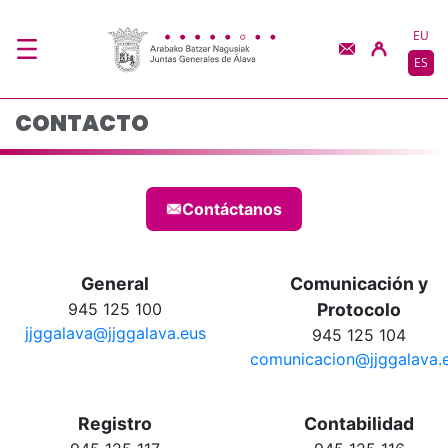
Contacto - JJGG-BBN
Saltar al contenido principal
EU
ES
CONTACTO
Contáctanos
General
Comunicación y
945 125 100
Protocolo
jjggalava@jjggalava.eus
945 125 104
comunicacion@jjggalava.
Registro
Contabilidad