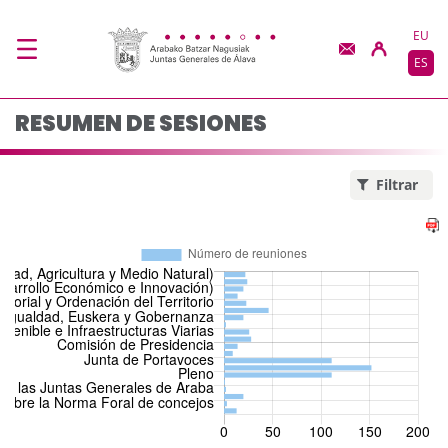
Resumen de sesiones 
Saltar al contenido principal
EU
ES
RESUMEN DE SESIONES
Filtrar