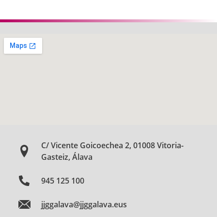
C/ Vicente Goicoechea 2, 01008 Vitoria-
Gasteiz, Álava
945 125 100
jjggalava@jjggalava.eus