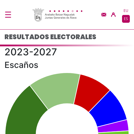
Resultados electorale
Saltar al contenido principal
EU
ES
RESULTADOS ELECTORALES
2023-2027
Escaños