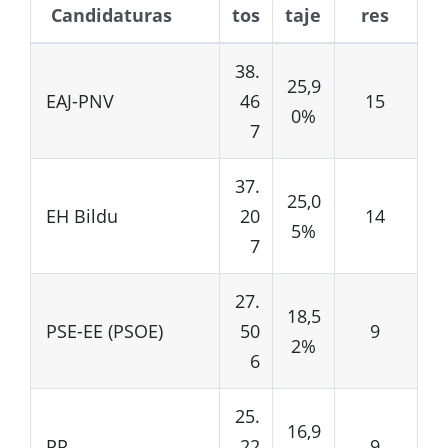
Candidaturas
tos
taje
res
38.
25,9
EAJ-PNV
46
15
0%
7
37.
25,0
EH Bildu
20
14
5%
7
27.
18,5
PSE-EE (PSOE)
50
9
2%
6
25.
16,9
PP
22
9