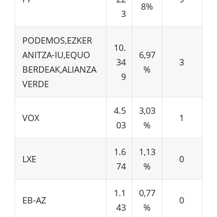
8%
3
PODEMOS,EZKER
10.
ANITZA-IU,EQUO
6,97
34
3
BERDEAK,ALIANZA
%
9
VERDE
4.5
3,03
VOX
1
03
%
1.6
1,13
LXE
0
74
%
1.1
0,77
EB-AZ
0
43
%