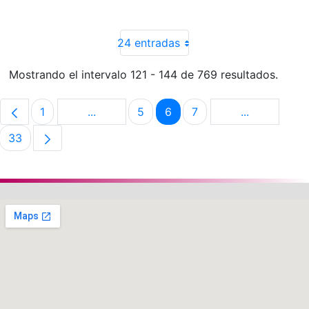
24 entradas
Mostrando el intervalo 121 - 144 de 769 resultados.
1
...
5
6
7
...
Página
Páginas intermedias Use TAB para despla
Página
Página
Página
Páginas int
33
Página