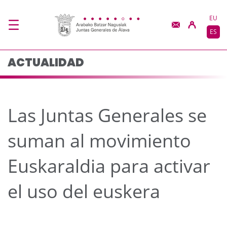
Las Juntas Generales s
Saltar al contenido principal
EU
ES
ACTUALIDAD
Las Juntas Generales se
suman al movimiento
Euskaraldia para activar
el uso del euskera