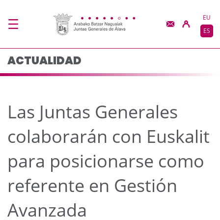
Las Juntas Generales c
Saltar al contenido principal
EU
ES
ACTUALIDAD
Las Juntas Generales
colaborarán con Euskalit
para posicionarse como
referente en Gestión
Avanzada