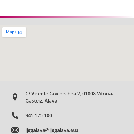
C/ Vicente Goicoechea 2, 01008 Vitoria-
Gasteiz, Álava
945 125 100
jjggalava@jjggalava.eus