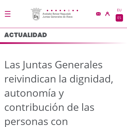
Las Juntas Generales r
Saltar al contenido principal
EU
ES
ACTUALIDAD
Las Juntas Generales
reivindican la dignidad,
autonomía y
contribución de las
personas con