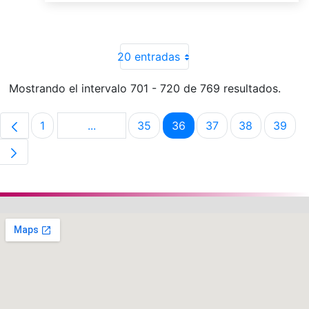
20 entradas
Mostrando el intervalo 701 - 720 de 769 resultados.
1
...
35
36
37
38
39
Página
Páginas intermedias Use TAB para despla
Página
Página
Página
Página
Pági