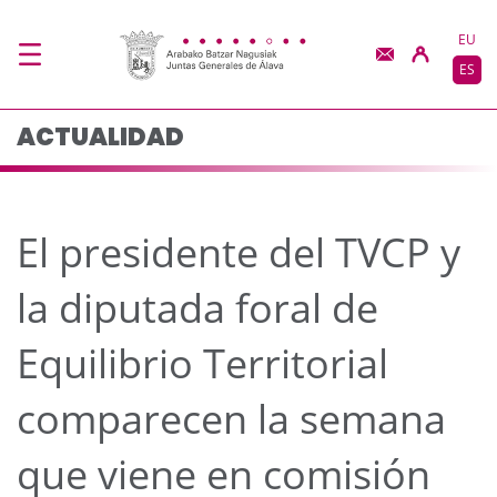
El presidente del TVCP
Saltar al contenido principal
EU
ES
ACTUALIDAD
El presidente del TVCP y
la diputada foral de
Equilibrio Territorial
comparecen la semana
que viene en comisión