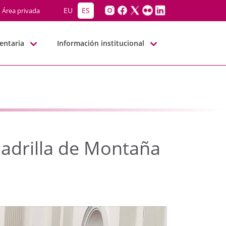
adrilla de Montaña Al
EU
ES
Área privada
entaria
Información institucional
adrilla de Montaña