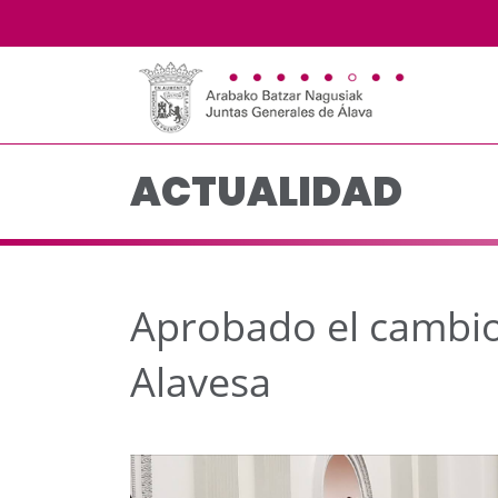
Aprobado el cambio de
Saltar al contenido principal
ACTUALIDAD
Aprobado el cambio
Alavesa