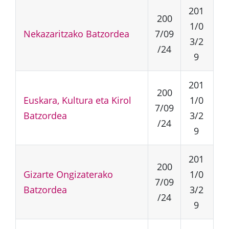
201
200
1/0
Nekazaritzako Batzordea
7/09
3/2
/24
9
201
200
Euskara, Kultura eta Kirol
1/0
7/09
Batzordea
3/2
/24
9
201
200
Gizarte Ongizaterako
1/0
7/09
Batzordea
3/2
/24
9