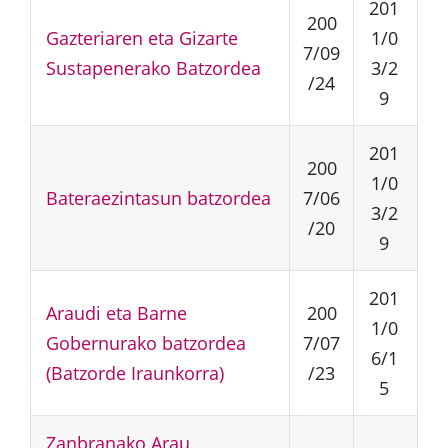
201
200
Gazteriaren eta Gizarte
1/0
7/09
Sustapenerako Batzordea
3/2
/24
9
201
200
1/0
Bateraezintasun batzordea
7/06
3/2
/20
9
201
Araudi eta Barne
200
1/0
Gobernurako batzordea
7/07
6/1
(Batzorde Iraunkorra)
/23
5
Zanbranako Arau