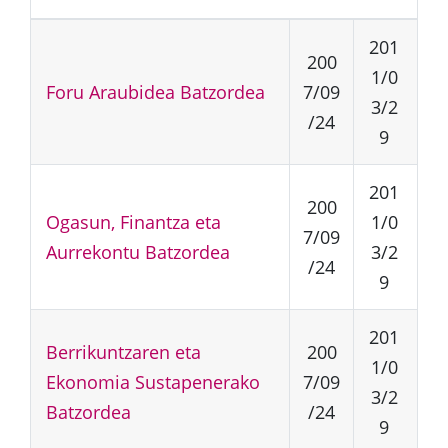
201
200
1/0
Foru Araubidea Batzordea
7/09
3/2
/24
9
201
200
Ogasun, Finantza eta
1/0
7/09
Aurrekontu Batzordea
3/2
/24
9
201
Berrikuntzaren eta
200
1/0
Ekonomia Sustapenerako
7/09
3/2
Batzordea
/24
9