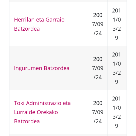
201
200
Herrilan eta Garraio
1/0
7/09
Batzordea
3/2
/24
9
201
200
1/0
Ingurumen Batzordea
7/09
3/2
/24
9
201
Toki Administrazio eta
200
1/0
Lurralde Orekako
7/09
3/2
Batzordea
/24
9