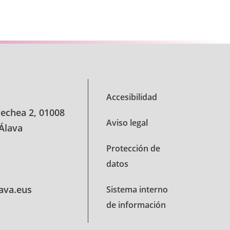
se TAB para desplazarse.
Accesibilidad
oechea 2, 01008
Aviso legal
 Álava
Protección de
datos
lava.eus
Sistema interno
de información