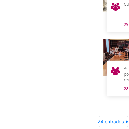
Cu
29
As
po
re
m
28
24 entradas