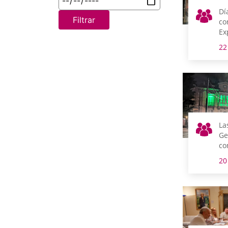
Dí
Filtrar
co
Ex
y 
22
Mu
Ni
La
Ge
co
Dí
20
Al