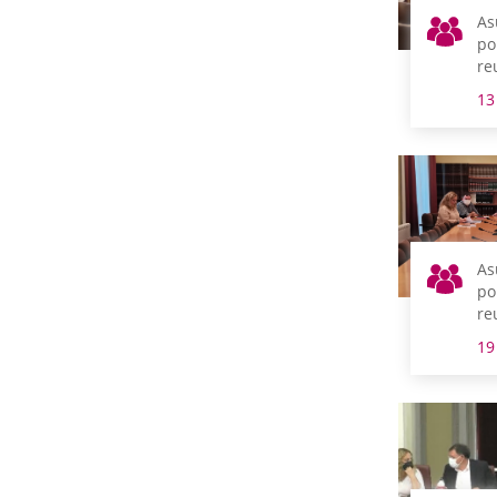
As
po
re
m
13
As
po
re
m
19