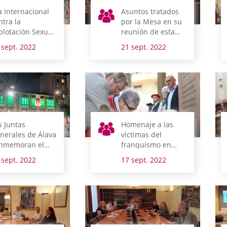
a Internacional
Asuntos tratados
ntra la
por la Mesa en su
plotación Sexual
reunión de esta
el Tráfico de
mañana
 sept. 2022
21 sept. 2022
jeres, Niñas y
ños
s Juntas
Homenaje a las
nerales de Álava
víctimas del
nmemoran el
franquismo en
a Mundial del
Álava
 sept. 2022
17 sept. 2022
zheimer