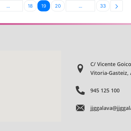
...
18
19
20
...
33
na
Páginas intermedias Use TAB para desplazarse.
Página
Página
Página
Páginas intermedias U
Página
C/ Vicente Goic
Vitoria-Gasteiz,
945 125 100
jjggalava@jjgga