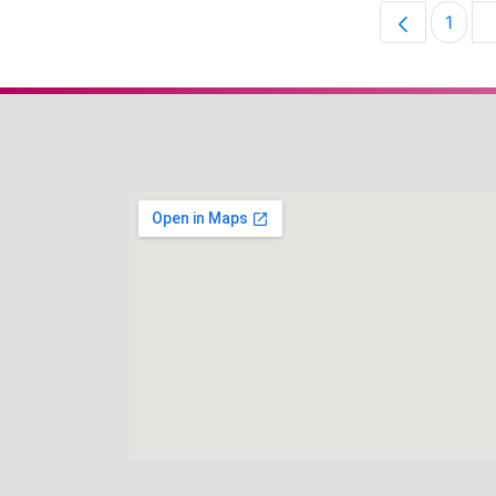
1
Pági