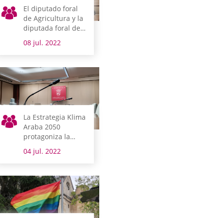
El diputado foral
de Agricultura y la
diputada foral de
Cultura y Deporte
08 jul. 2022
comparecen la
próxima semana
La Estrategia Klima
Araba 2050
protagoniza la
agenda de la
04 jul. 2022
Cámara alavesa
esta semana