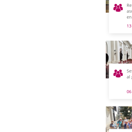
Re
as
en
13
Se
al
06