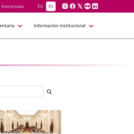
EU
ES
Área privada
entaria
Información institucional