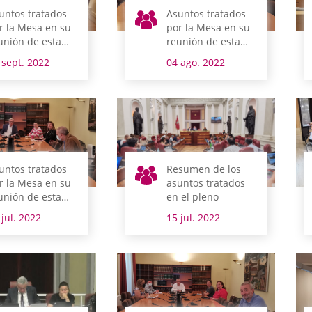
untos tratados
Asuntos tratados
r la Mesa en su
por la Mesa en su
unión de esta
reunión de esta
añana
mañana
 sept. 2022
04 ago. 2022
untos tratados
Resumen de los
r la Mesa en su
asuntos tratados
unión de esta
en el pleno
añana
 jul. 2022
15 jul. 2022