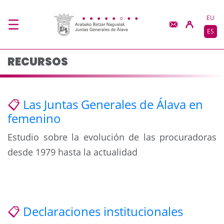
Recursos - JJGG-BBN
Saltar al contenido principal
EU
ES
RECURSOS
📋
Las Juntas Generales de Álava en
femenino
Estudio sobre la evolución de las procuradoras
desde 1979 hasta la actualidad
📋
Declaraciones institucionales