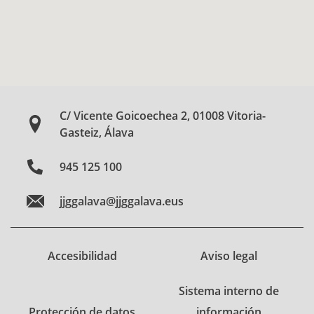
C/ Vicente Goicoechea 2, 01008 Vitoria-
Gasteiz, Álava
945 125 100
jjggalava@jjggalava.eus
Accesibilidad
Aviso legal
Sistema interno de
Protección de datos
información