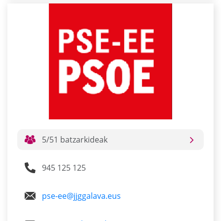
5/51 batzarkideak
945 125 125
pse-ee@jjggalava.eus