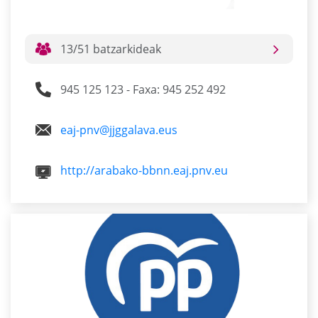
13/51 batzarkideak
945 125 123 - Faxa: 945 252 492
eaj-pnv@jjggalava.eus
http://arabako-bbnn.eaj.pnv.eu