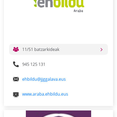
11/51 batzarkideak
945 125 131
ehbildu@jjggalava.eus
www.araba.ehbildu.eus