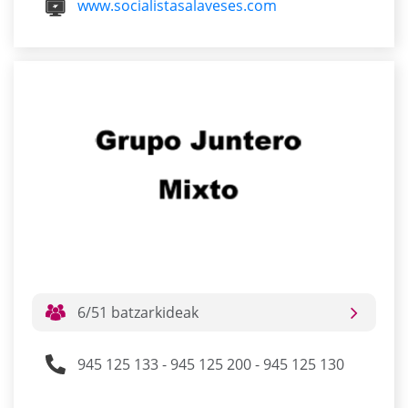
www.socialistasalaveses.com
6/51 batzarkideak
945 125 133 - 945 125 200 - 945 125 130