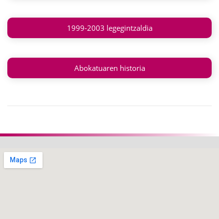
1999-2003 legegintzaldia
Abokatuaren historia