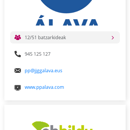
12/51 batzarkideak
945 125 127
pp@jjggalava.eus
www.ppalava.com