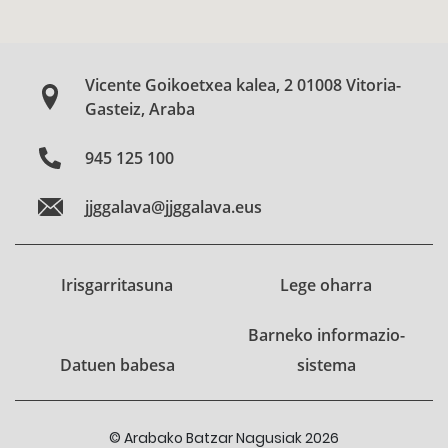
Vicente Goikoetxea kalea, 2 01008 Vitoria-
Gasteiz, Araba
945 125 100
jjggalava@jjggalava.eus
Irisgarritasuna
Lege oharra
Barneko informazio-
Datuen babesa
sistema
© Arabako Batzar Nagusiak 2026