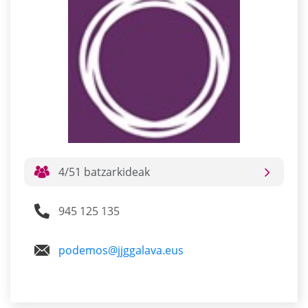
4/51 batzarkideak
945 125 135
podemos@jjggalava.eus