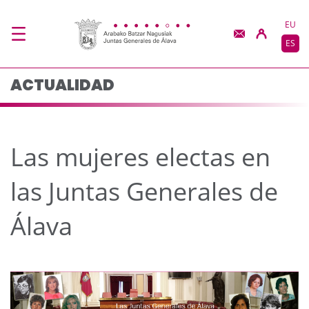
Las mujeres electas en
Saltar al contenido principal
EU
ES
ACTUALIDAD
Las mujeres electas en
las Juntas Generales de
Álava