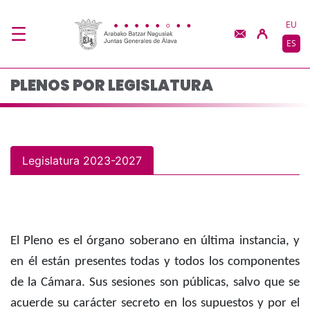
Composición del plen
Saltar al contenido principal
EU
ES
PLENOS POR LEGISLATURA
Legislatura 2023-2027
El Pleno es el órgano soberano en última instancia, y
en él están presentes todas y todos los componentes
de la Cámara. Sus sesiones son públicas, salvo que se
acuerde su carácter secreto en los supuestos y por el