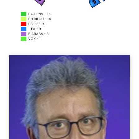
EAJ-PNV - 15
EH BILDU - 14
PSE-EE -9
PA - 9
E ARABA - 3
VOX - 1