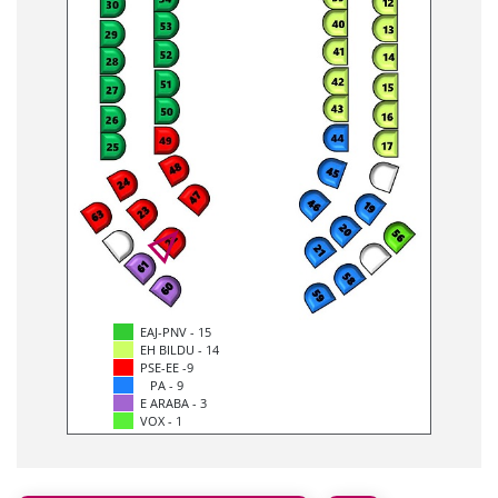
EAJ-PNV - 15
EH BILDU - 14
PSE-EE -9
PA - 9
E ARABA - 3
VOX - 1