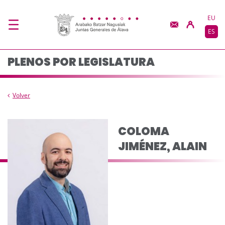
Composición del plen
Saltar al contenido principal
EU
ES
PLENOS POR LEGISLATURA
Volver
COLOMA
JIMÉNEZ, ALAIN