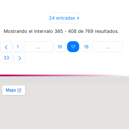
24 entradas
Mostrando el intervalo 385 - 408 de 769 resultados.
1
...
16
17
18
...
Página
Páginas intermedias Use TAB para despla
Página
Página
Página
Páginas i
33
Página