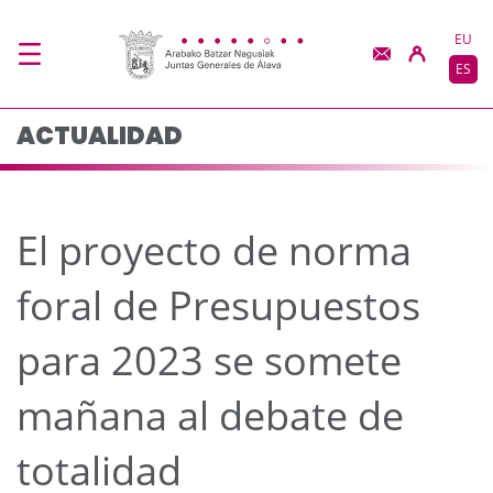
El proyecto de norma 
Saltar al contenido principal
EU
ES
ACTUALIDAD
El proyecto de norma
foral de Presupuestos
para 2023 se somete
mañana al debate de
totalidad