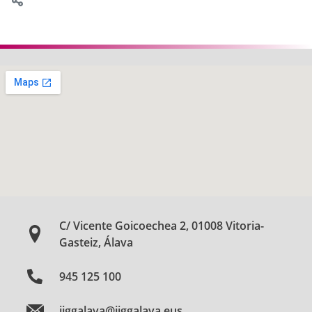
C/ Vicente Goicoechea 2, 01008 Vitoria-
Gasteiz, Álava
945 125 100
jjggalava@jjggalava.eus