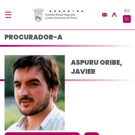
ASPURU ORIBE, JAVIE
Saltar al contenido principal
EU
ES
PROCURADOR-A
ASPURU ORIBE,
JAVIER