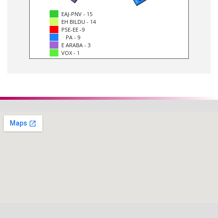
EAJ-PNV - 15
EH BILDU - 14
PSE-EE -9
PA - 9
E ARABA - 3
VOX - 1