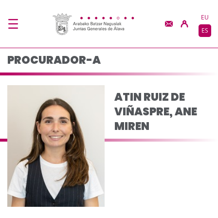
Procurador-a - JJGG-
Saltar al contenido principal
EU
ES
PROCURADOR-A
ATIN RUIZ DE
VIÑASPRE, ANE
MIREN