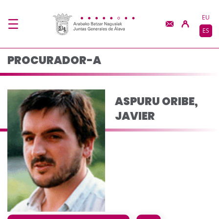
ASPURU ORIBE, JAVIE
Saltar al contenido principal
EU
ES
PROCURADOR-A
ASPURU ORIBE,
JAVIER