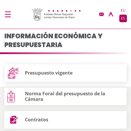
Información económica
Saltar al contenido principal
EU
ES
INFORMACIÓN ECONÓMICA Y
PRESUPUESTARIA
Presupuesto vigente
Norma Foral del presupuesto de la
Cámara
Contratos