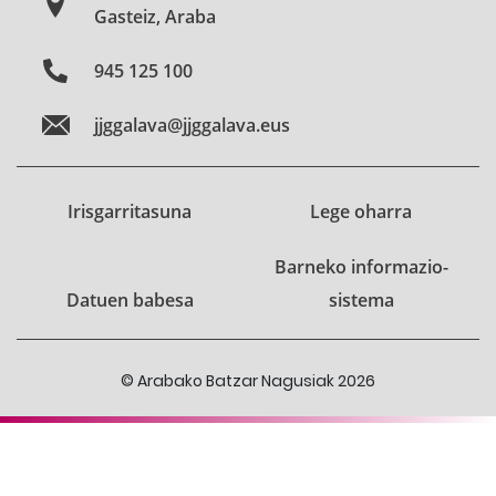
Gasteiz, Araba
945 125 100
jjggalava@jjggalava.eus
Irisgarritasuna
Lege oharra
Barneko informazio-
Datuen babesa
sistema
© Arabako Batzar Nagusiak 2026