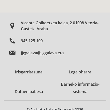
Vicente Goikoetxea kalea, 2 01008 Vitoria-
Gasteiz, Araba
945 125 100
jjggalava@jjggalava.eus
Irisgarritasuna
Lege oharra
Barneko informazio-
Datuen babesa
sistema
© Arabako Batzar Nagusiak 2026