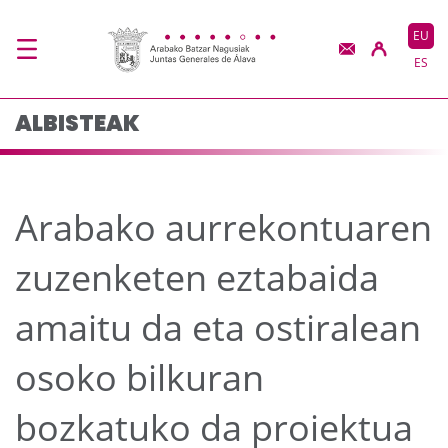
Arabako aurrekontuaren
Eduki nagusira joan
EU
ES
ALBISTEAK
Arabako aurrekontuaren
zuzenketen eztabaida
amaitu da eta ostiralean
osoko bilkuran
bozkatuko da proiektua