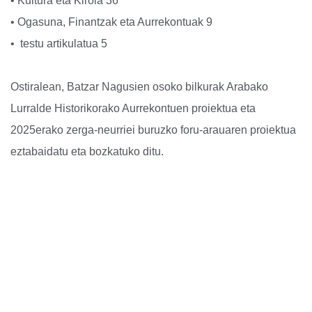
• Kultura eta Kirola 36
• Ogasuna, Finantzak eta Aurrekontuak 9
• testu artikulatua 5
Ostiralean, Batzar Nagusien osoko bilkurak Arabako
Lurralde Historikorako Aurrekontuen proiektua eta
2025erako zerga-neurriei buruzko foru-arauaren proiektua
eztabaidatu eta bozkatuko ditu.