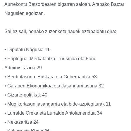
Aurrekontu Batzordearen bigarren saioan, Arabako Batzar
Nagusien egoitzan.
Sailez sail, honako zuzenketa hauek eztabaidatu dira:
• Diputatu Nagusia 11
• Enplegua, Merkataritza, Turismoa eta Foru
Administrazioa 29
• Berdintasuna, Euskara eta Gobernantza 53
• Garapen Ekonomikoa eta Jasangarritasuna 32
• Gizarte-politikak 40
• Mugikortasun jasangarria eta bide-azpiegiturak 11
• Lurralde Oreka eta Lurralde Antolamendua 34
• Nekazaritza 24