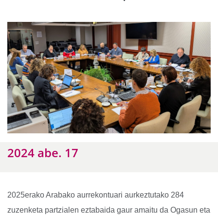
2024 abe. 17
2025erako Arabako aurrekontuari aurkeztutako 284
zuzenketa partzialen eztabaida gaur amaitu da Ogasun eta