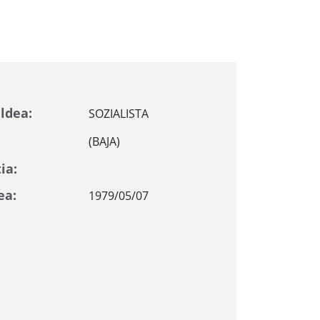
ldea:
SOZIALISTA
(BAJA)
ia:
ea:
1979/05/07