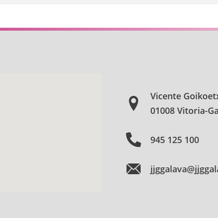
Vicente Goikoet
01008 Vitoria-Ga
945 125 100
jjggalava@jjgga