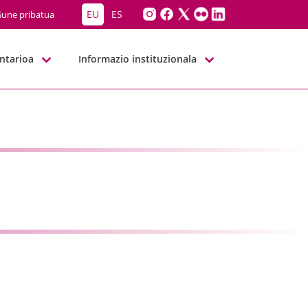
EU
ES
une pribatua
ntarioa
Informazio instituzionala