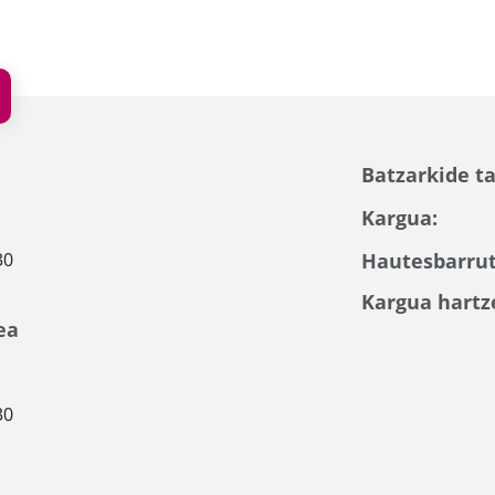
Batzarkide ta
Kargua:
30
Hautesbarrut
Kargua hartz
ea
30