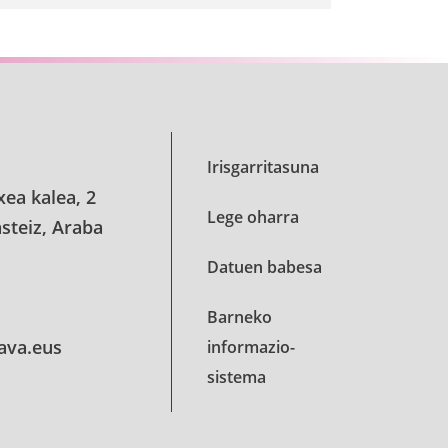
Irisgarritasuna
xea kalea, 2
Lege oharra
steiz, Araba
Datuen babesa
Barneko
lava.eus
informazio-
sistema