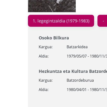
1. legegintzaldia (1979-1983)
Osoko Bilkura
Kargua:
Batzarkidea
Aldia:
1979/05/07 - 1980/11/
Hezkuntza eta Kultura Batzord
Kargua:
Batzordeburua
Aldia:
1980/04/01 - 1980/11/