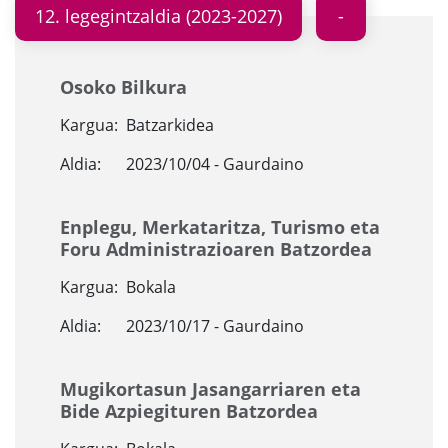
12. legegintzaldia (2023-2027)
Osoko Bilkura
Kargua:
Batzarkidea
Aldia:
2023/10/04 - Gaurdaino
Enplegu, Merkataritza, Turismo eta
Foru Administrazioaren Batzordea
Kargua:
Bokala
Aldia:
2023/10/17 - Gaurdaino
Mugikortasun Jasangarriaren eta
Bide Azpiegituren Batzordea