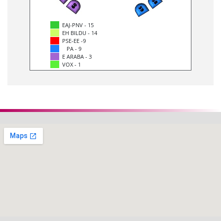
EAJ-PNV - 15
EH BILDU - 14
PSE-EE -9
PA - 9
E ARABA - 3
VOX - 1