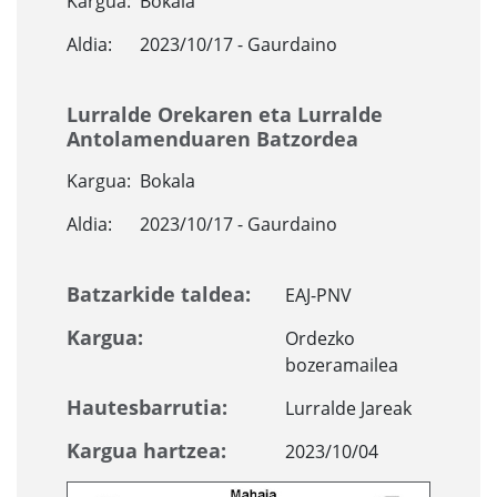
Kargua:
Bokala
Aldia:
2023/10/17 - Gaurdaino
Lurralde Orekaren eta Lurralde
Antolamenduaren Batzordea
Kargua:
Bokala
Aldia:
2023/10/17 - Gaurdaino
Batzarkide taldea:
EAJ-PNV
Kargua:
Ordezko
bozeramailea
Hautesbarrutia:
Lurralde Jareak
Kargua hartzea:
2023/10/04