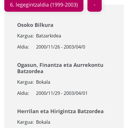
6. legegintzaldia (1999-2003)
Osoko Bilkura
Kargua:
Batzarkidea
Aldia:
2000/11/26 - 2003/04/0
Ogasun, Finantza eta Aurrekontu
Batzordea
Kargua:
Bokala
Aldia:
2000/11/29 - 2003/04/01
Herrilan eta Hirigintza Batzordea
Kargua:
Bokala