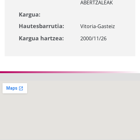
ABERTZALEAK
Kargua:
Hautesbarrutia:
Vitoria-Gasteiz
Kargua hartzea:
2000/11/26