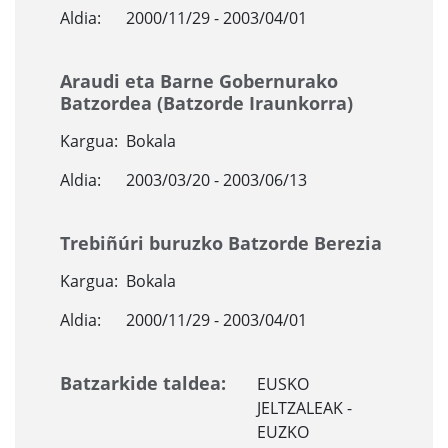
Aldia:
2000/11/29 - 2003/04/01
Araudi eta Barne Gobernurako
Batzordea (Batzorde Iraunkorra)
Kargua:
Bokala
Aldia:
2003/03/20 - 2003/06/13
Trebiñúri buruzko Batzorde Berezia
Kargua:
Bokala
Aldia:
2000/11/29 - 2003/04/01
Batzarkide taldea:
EUSKO
JELTZALEAK -
EUZKO