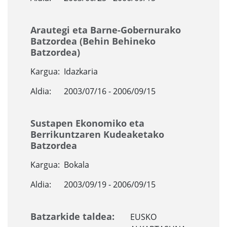
Arautegi eta Barne-Gobernurako
Batzordea (Behin Behineko
Batzordea)
Kargua:
Idazkaria
Aldia:
2003/07/16 - 2006/09/15
Sustapen Ekonomiko eta
Berrikuntzaren Kudeaketako
Batzordea
Kargua:
Bokala
Aldia:
2003/09/19 - 2006/09/15
Batzarkide taldea:
EUSKO