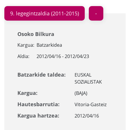
9. legegintzaldia (2011-2015)
Osoko Bilkura
Kargua:
Batzarkidea
Aldia:
2012/04/16 - 2012/04/23
Batzarkide taldea:
EUSKAL
SOZIALISTAK
Kargua:
(BAJA)
Hautesbarrutia:
Vitoria-Gasteiz
Kargua hartzea:
2012/04/16