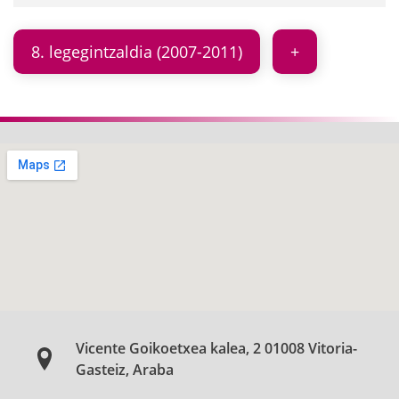
8. legegintzaldia (2007-2011)
Vicente Goikoetxea kalea, 2 01008 Vitoria-
Gasteiz, Araba