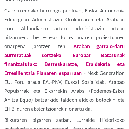
Gai-zerrendako hurrengo puntuan, Euskal Autonomia
Erkidegoko Administrazio Orokorraren eta Arabako
Foru Aldundiaren arteko administrazio arteko
hitzarmena berresteko foru-arauaren proiektuaren
onarpena jasotzen zen,
Araban garraio-datu
aurreratuak sortzeko, Europar Batasunak
finantzatutako Berreskuratze, Eraldaketa eta
Erresilientzia Planaren esparruan
- Next Generation
EU. Foru araua EAJ-PNV, Euskal Sozialistak, Arabao
Popularrak eta Elkarrekin Araba (Podemos-Ezker
Anitza-Equo) batzarkide taldeen aldeko botoekin eta
EH Bilduren abstentzioarekin onartu da.
Bilkuraren bigarren zatian, Lurralde Historikoko