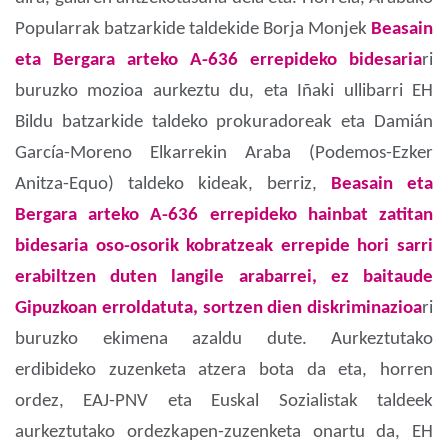
Popularrak batzarkide taldekide Borja Monjek
Beasain
eta Bergara arteko A-636 errepideko bidesaria
ri
buruzko mozioa aurkeztu du, eta Iñaki ullibarri EH
Bildu batzarkide taldeko prokuradoreak eta Damián
García-Moreno Elkarrekin Araba (Podemos-Ezker
Anitza-Equo) taldeko kideak, berriz,
Beasain eta
Bergara arteko A-636 errepideko hainbat zatitan
bidesaria oso-osorik kobratzeak errepide hori sarri
erabiltzen duten langile arabarrei, ez baitaude
Gipuzkoan erroldatuta, sortzen dien diskriminazioa
ri
buruzko ekimena azaldu dute. Aurkeztutako
erdibideko zuzenketa atzera bota da eta, horren
ordez, EAJ-PNV eta Euskal Sozialistak taldeek
aurkeztutako ordezkapen-zuzenketa onartu da, EH