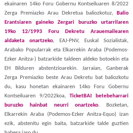
ekainaren 14ko Foru Gobernu Kontseiluaren 8/2022
Zerga Premiazko Arau Dekretua baliozkotuz,
Balio
Erantsiaren gaineko Zergari buruzko urtarrilaren
19ko 12/1993 Foru Dekretu Arauemailearen
aldaketa onartzeko
, EAJ-PNV, Euskal Sozialistak,
Arabako Popularrak eta Elkarrekin Araba (Podemos-
Ezker Anitza-) batzarkide taldeen aldeko botoekin eta
EH Bilduren abstentzioarekin. Jarraian, Ganberak
Zerga Premiazko beste Arau Dekretu bat baliozkotu
du, kasu honetan ekainaren 14ko Foru Gobernu
Kontseiluaren 9/2022koa,
TicketBAI betebeharrari
buruzko hainbat neurri onartzeko
. Bozketan,
Elkarrekin Araba (Podemos-Ezker Anitza-Equo) izan
ezik, abstenitu egin baita, batzarkide talde guztien
babesa jaso du.