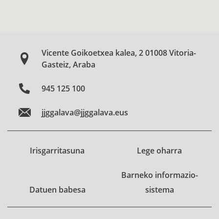
Vicente Goikoetxea kalea, 2 01008 Vitoria-
Gasteiz, Araba
945 125 100
jjggalava@jjggalava.eus
Irisgarritasuna
Lege oharra
Barneko informazio-
Datuen babesa
sistema