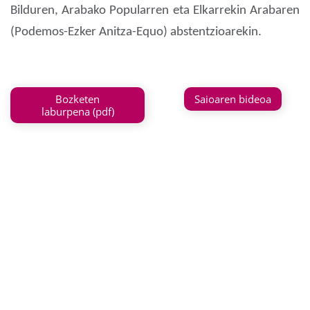
Bilduren, Arabako Popularren eta Elkarrekin Arabaren
(Podemos-Ezker Anitza-Equo) abstentzioarekin.
Bozketen
Saioaren bideoa
laburpena (pdf)