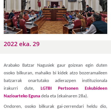
2022 eka. 29
Arabako Batzar Nagusiek gaur goizean egin duten
osoko bilkuran, mahaiko bi kidek atzo bozeramaileen
batzarrak onartutako adierazpen instituzionala
irakurri dute,
LGTBI Pertsonen Eskubideen
Nazioarteko Eguna
dela eta (ekainaren 28a).
Ondoren, osoko bilkurak gai-zerrendari heldu dio,