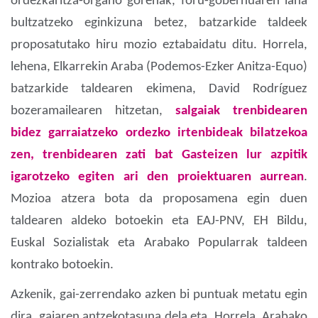
ordezkaritza-organo gorenak, foru-gobernuaren lana
bultzatzeko eginkizuna betez, batzarkide taldeek
proposatutako hiru mozio eztabaidatu ditu. Horrela,
lehena, Elkarrekin Araba (Podemos-Ezker Anitza-Equo)
batzarkide taldearen ekimena, David Rodríguez
bozeramailearen hitzetan,
salgaiak trenbidearen
bidez garraiatzeko ordezko irtenbideak bilatzekoa
zen, trenbidearen zati bat Gasteizen lur azpitik
igarotzeko egiten ari den proiektuaren aurrean
.
Mozioa atzera bota da proposamena egin duen
taldearen aldeko botoekin eta EAJ-PNV, EH Bildu,
Euskal Sozialistak eta Arabako Popularrak taldeen
kontrako botoekin.
Azkenik, gai-zerrendako azken bi puntuak metatu egin
dira, gaiaren antzekotasuna dela eta. Horrela, Arabako