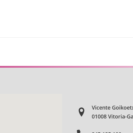
Vicente Goikoet
01008 Vitoria-Ga