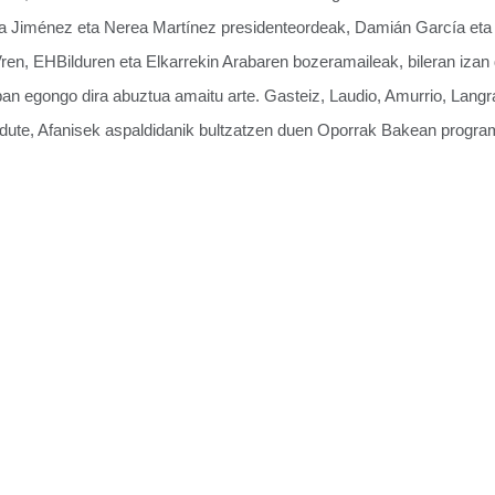
a Jiménez eta Nerea Martínez presidenteordeak, Damián García eta 
n, EHBilduren eta Elkarrekin Arabaren bozeramaileak, bileran izan d
raban egongo dira abuztua amaitu arte. Gasteiz, Laudio, Amurrio, Lan
en dute, Afanisek aspaldidanik bultzatzen duen Oporrak Bakean progra