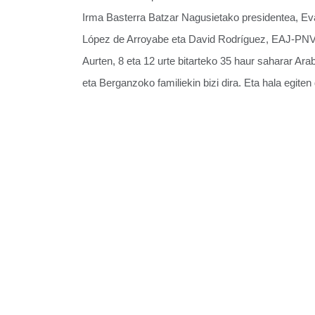
Irma Basterra Batzar Nagusietako presidentea, Ev
López de Arroyabe eta David Rodríguez, EAJ-PNVre
Aurten, 8 eta 12 urte bitarteko 35 haur saharar A
eta Berganzoko familiekin bizi dira. Eta hala egit