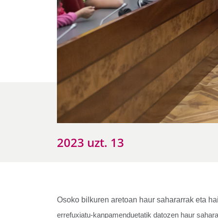
2023 uzt. 13
Osoko bilkuren aretoan haur sahararrak eta hai
errefuxiatu-kanpamenduetatik datozen haur sahararre