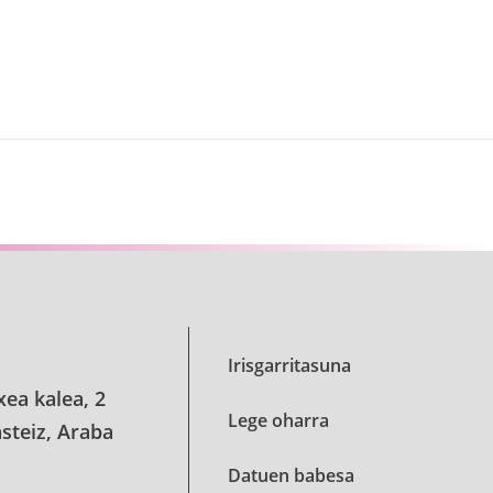
Irisgarritasuna
xea kalea, 2
Lege oharra
steiz, Araba
Datuen babesa