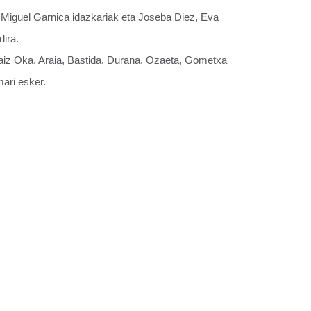
Miguel Garnica idazkariak eta Joseba Diez, Eva
ira.
graiz Oka, Araia, Bastida, Durana, Ozaeta, Gometxa
mari esker.