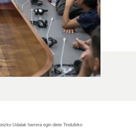
eizko Udalak harrera egin diete Tindufeko