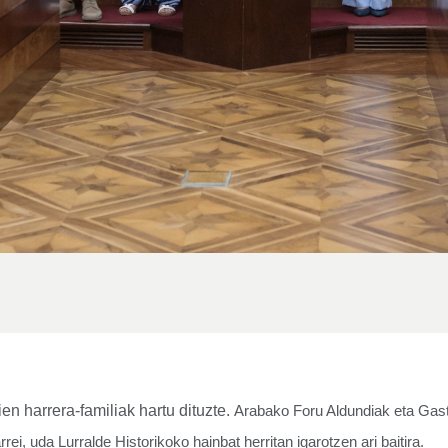
en harrera-familiak hartu dituzte.
Arabako Foru Aldundiak eta Gast
i, uda Lurralde Historikoko hainbat herritan igarotzen ari baitira.