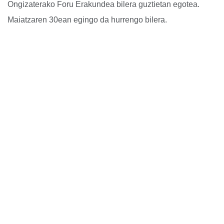
Ongizaterako Foru Erakundea bilera guztietan egotea.
Maiatzaren 30ean egingo da hurrengo bilera.