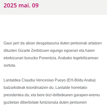
2025 mai. 09
Gaur jarri da abian desgaitasuna duten pertsonak artatzen
dituzten Gizarte Zerbitzuen egungo egoerari eta haien
etorkizunari buruzko Ponentzia. Arabako legebiltzarrean
sortuta.
Lantaldea Claudia Venceslao Pueyo (EH-Bildu Araba)
batzarkideak koordinatzen du. Lantalde horretako
presidentea da, eta bere bizi-ibilbidearen garapen-eremu
guztietan dibertsitate funtzionala duten pertsonen