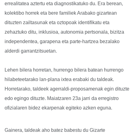
errealitatea aztertu eta diagnostikatuko du. Era berean,
kolektibo horrek eta bere familiek Arabako gizartean
dituzten zailtasunak eta oztopoak identifikatu eta
zehaztuko ditu, inklusioa, autonomia pertsonala, bizitza
independentea, garapena eta parte-hartzea bezalako
alderdi garrantzitsuetan.
Lehen bilera horretan, hurrengo bilera batean hurrengo
hilabeteetarako lan-plana ixtea erabaki du taldeak.
Horretarako, taldeek agerraldi-proposamenak egin dituzte
edo egingo dituzte. Maiatzaren 23a jarri da erregistro
ofizialaren bidez ekarpenak egiteko azken eguna.
Gainera, taldeak aho batez babestu du Gizarte