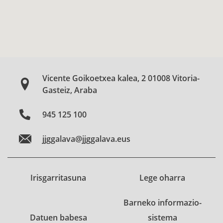
Vicente Goikoetxea kalea, 2 01008 Vitoria-
Gasteiz, Araba
945 125 100
jjggalava@jjggalava.eus
Irisgarritasuna
Lege oharra
Barneko informazio-
Datuen babesa
sistema