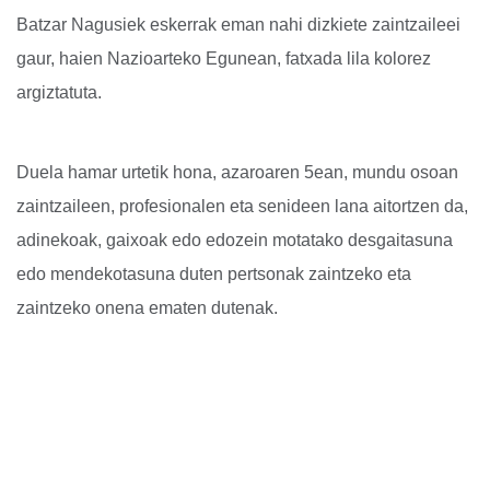
Batzar Nagusiek eskerrak eman nahi dizkiete zaintzaileei
gaur, haien Nazioarteko Egunean, fatxada lila kolorez
argiztatuta.
Duela hamar urtetik hona, azaroaren 5ean, mundu osoan
zaintzaileen, profesionalen eta senideen lana aitortzen da,
adinekoak, gaixoak edo edozein motatako desgaitasuna
edo mendekotasuna duten pertsonak zaintzeko eta
zaintzeko onena ematen dutenak.