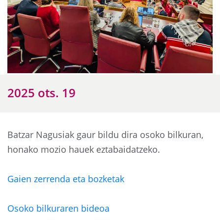
2025 ots. 19
Batzar Nagusiak gaur bildu dira osoko bilkuran,
honako mozio hauek eztabaidatzeko.
Gaien zerrenda eta bozketak
Osoko bilkuraren bideoa