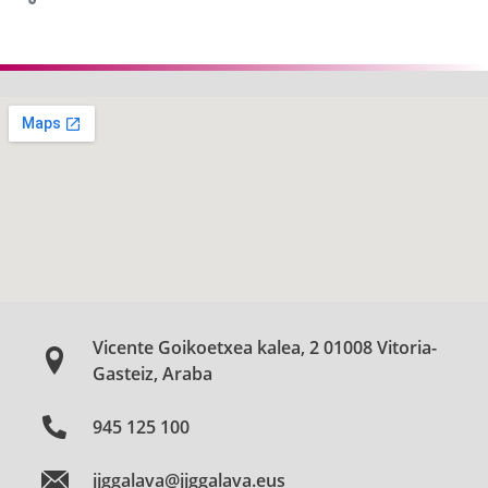
Vicente Goikoetxea kalea, 2 01008 Vitoria-
Gasteiz, Araba
945 125 100
jjggalava@jjggalava.eus