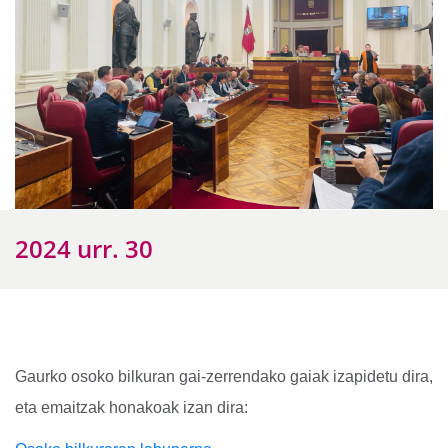
2024 urr. 30
Gaurko osoko bilkuran gai-zerrendako gaiak izapidetu dira,
eta emaitzak honakoak izan dira: