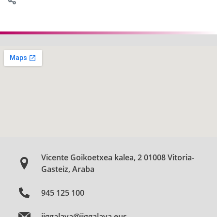
Vicente Goikoetxea kalea, 2 01008 Vitoria-
Gasteiz, Araba
945 125 100
jjggalava@jjggalava.eus