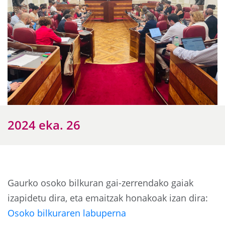
2024 eka. 26
Gaurko osoko bilkuran gai-zerrendako gaiak
izapidetu dira, eta emaitzak honakoak izan dira:
Osoko bilkuraren labuperna