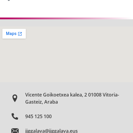
Vicente Goikoetxea kalea, 2 01008 Vitoria-
Gasteiz, Araba
945 125 100
jjggalava@jjggalava.eus