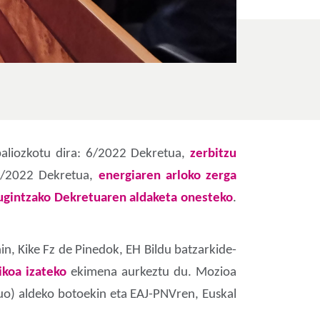
baliozkotu dira: 6/2022 Dekretua,
zerbitzu
7/2022 Dekretua,
energiaren arloko zerga
augintzako Dekretuaren aldaketa onesteko
.
n, Kike Fz de Pinedok, EH Bildu batzarkide-
ikoa izateko
ekimena aurkeztu du. Mozioa
o) aldeko botoekin eta EAJ-PNVren, Euskal