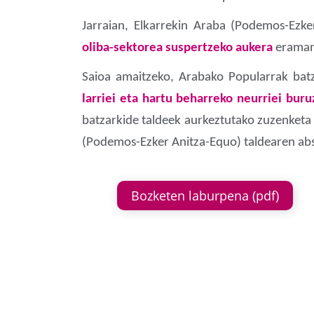
Jarraian, Elkarrekin Araba (Podemos-Ezke
oliba-sektorea suspertzeko aukera
eraman 
Saioa amaitzeko, Arabako Popularrak bat
larriei eta hartu beharreko neurriei bur
batzarkide taldeek aurkeztutako zuzenketa 
(Podemos-Ezker Anitza-Equo) taldearen abs
Bozketen laburpena (pdf)