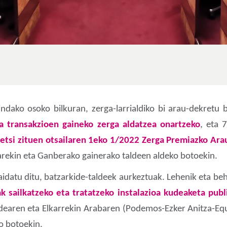
ndako osoko bilkuran, zerga-larrialdiko bi arau-dekretu 
za transakzioen gaineko zerga aldatzea onartzeko
, eta 
netsi zituen otsailaren 1eko 1/2022 Zerga Premiazko Ar
oarekin eta Ganberako gainerako taldeen aldeko botoekin.
atu ditu, batzarkide-taldeek aurkeztuak. Lehenik eta behi
k sailkatzeko eta tratatzeko instalazioa kudeaketa publ
dearen eta Elkarrekin Arabaren (Podemos-Ezker Anitza-Equ
o botoekin.