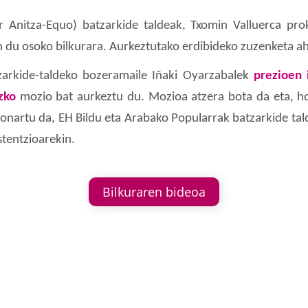
r Anitza-Equo) batzarkide taldeak, Txomin Valluerca pr
du osoko bilkurara. Aurkeztutako erdibideko zuzenketa ah
zarkide-taldeko bozeramaile Iñaki Oyarzabalek
prezioen 
uzko
mozio bat aurkeztu du. Mozioa atzera bota da eta, ho
onartu da, EH Bildu eta Arabako Popularrak batzarkide ta
tentzioarekin.
Bilkuraren bideoa