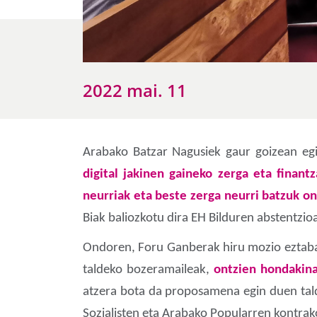
2022 mai. 11
Arabako Batzar Nagusiek gaur goizean egi
digital jakinen gaineko zerga eta finant
neurriak eta beste zerga neurri batzuk o
Biak baliozkotu dira EH Bilduren abstentzi
Ondoren, Foru Ganberak hiru mozio eztabaid
taldeko bozeramaileak,
ontzien hondakina
atzera bota da proposamena egin duen tal
Sozialisten eta Arabako Popularren kontrak