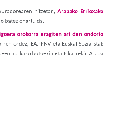
okuradorearen hitzetan,
Arabako Errioxako
o batez onartu da.
igoera orokorra eragiten ari den ondorio
rren ordez, EAJ-PNV eta Euskal Sozialistak
ldeen aurkako botoekin eta Elkarrekin Araba