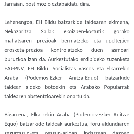
Jarraian, bost mozio eztabaidatu dira.
Lehenengoa, EH Bildu batzarkide taldearen ekimena,
Nekazaritza Sailak ekoizpen-kostutik gorako
mahatsaren prezioak bermatzeko eta upeltegien
erosketa-prezioa kontrolatzeko duen asmoari
buruzkoa izan da.
Aurkeztutako erdibideko zuzenketa
EAJ-PNV, EH Bildu, Socialistas Vascos eta Elkarrekin
Araba (Podemos-Ezker Anitza-Equo) batzarkide
taldeen aldeko botoekin eta Arabako Popularrak
taldearen abstentzioarekin onartu da.
Bigarrena, Elkarrekin Araba (Podemos-Ezker Anitza-
Equo) batzarkide taldeak aurkeztua, foru-aldundiaren
segurtasun-eta osasun-arloan indarrean dagoen