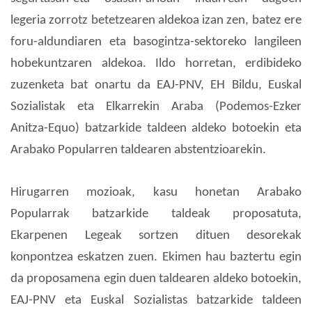
legeria zorrotz betetzearen aldekoa izan zen, batez ere
foru-aldundiaren eta basogintza-sektoreko langileen
hobekuntzaren aldekoa. Ildo horretan, erdibideko
zuzenketa bat onartu da EAJ-PNV, EH Bildu, Euskal
Sozialistak eta Elkarrekin Araba (Podemos-Ezker
Anitza-Equo) batzarkide taldeen aldeko botoekin eta
Arabako Popularren taldearen abstentzioarekin.
Hirugarren mozioak, kasu honetan Arabako
Popularrak batzarkide taldeak proposatuta,
Ekarpenen Legeak sortzen dituen desorekak
konpontzea eskatzen zuen. Ekimen hau baztertu egin
da proposamena egin duen taldearen aldeko botoekin,
EAJ-PNV eta Euskal Sozialistas batzarkide taldeen