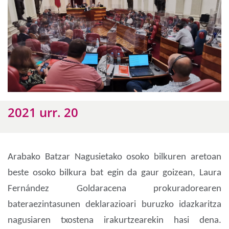
2021 urr. 20
Arabako Batzar Nagusietako osoko bilkuren aretoan
beste osoko bilkura bat egin da gaur goizean, Laura
Fernández Goldaracena prokuradorearen
bateraezintasunen deklarazioari buruzko idazkaritza
nagusiaren txostena irakurtzearekin hasi dena.