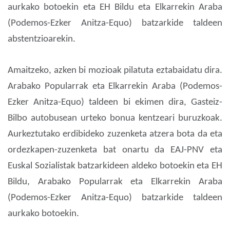
aurkako botoekin eta EH Bildu eta Elkarrekin Araba
(Podemos-Ezker Anitza-Equo) batzarkide taldeen
abstentzioarekin.
Amaitzeko, azken bi mozioak pilatuta eztabaidatu dira.
Arabako Popularrak eta Elkarrekin Araba (Podemos-
Ezker Anitza-Equo) taldeen bi ekimen dira, Gasteiz-
Bilbo autobusean urteko bonua kentzeari buruzkoak.
Aurkeztutako erdibideko zuzenketa atzera bota da eta
ordezkapen-zuzenketa bat onartu da EAJ-PNV eta
Euskal Sozialistak batzarkideen aldeko botoekin eta EH
Bildu, Arabako Popularrak eta Elkarrekin Araba
(Podemos-Ezker Anitza-Equo) batzarkide taldeen
aurkako botoekin.