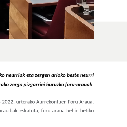
ko neurriak eta zergen arloko beste neurri
rako zerga pizgarriei buruzko foru-arauak
ko 2022. urterako Aurrekontuen Foru Araua,
araudiak eskatuta, foru araua behin betiko