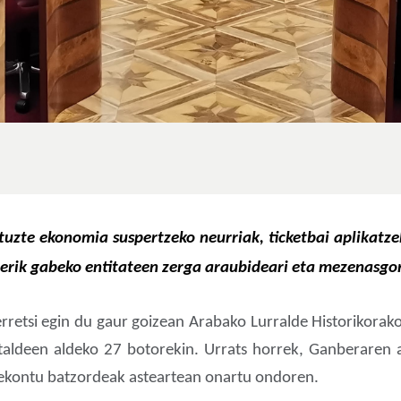
uzte ekonomia suspertzeko neurriak, ticketbai aplikatze
derik gabeko entitateen zerga araubideari eta mezenasgo
rretsi egin du gaur goizean Arabako Lurralde Historikora
 taldeen aldeko 27 botorekin. Urrats horrek, Ganberaren 
rekontu batzordeak asteartean onartu ondoren.