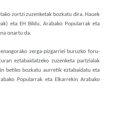
utako zortzi zuzenketak bozkatu dira. Hauek
eak) eta EH Bildu, Arabako Popularrak eta
ena onartu da.
enasgorako zerga-pizgarriei buruzko foru-
kuran eztabaidatzeko zuzenketa partzialak
in betiko bozkatu aurretik eztabaidatu eta
Arabako Popularrak eta Elkarrekin Arabako