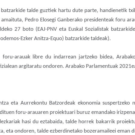
 batzarkide talde guztiek hartu dute parte, handienetik txi
 amaituta, Pedro Elosegi Ganberako presidenteak foru ara
deko 27 boto (EAJ-PNV eta Euskal Sozialistak batzarkide
Podemos-Ezker Anitza-Equo) batzarkide taldeak).
 foru-arauak libre du indarrean jartzeko bidea, Arabako
Ofizialean argitaratu ondoren. Arabako Parlamentuak 2021e
antza eta Aurrekontu Batzordeak ekonomia suspertzeko neu
 dituen foru-arauaren proiektuari buruz emandako irizpena o
zkariak hasi du eztabaida, talde horrek bakarrik proiekt
ta, eta ondoren, talde ezberdinetako bozeramaileei eman di