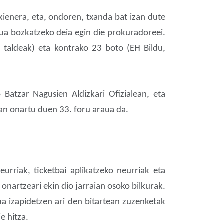
kienera, eta, ondoren, txanda bat izan dute
ua bozkatzeko deia egin die prokuradoreei.
 taldeak) eta kontrako 23 boto (EH Bildu,
 Batzar Nagusien Aldizkari Ofizialean, eta
an onartu duen 33. foru araua da.
rriak, ticketbai aplikatzeko neurriak eta
nartzeari ekin dio jarraian osoko bilkurak.
ua izapidetzen ari den bitartean zuzenketak
e hitza.