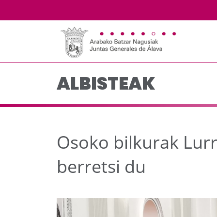
Osoko bilkurak Lurrald
Eduki nagusira joan
ALBISTEAK
Osoko bilkurak Lur
berretsi du