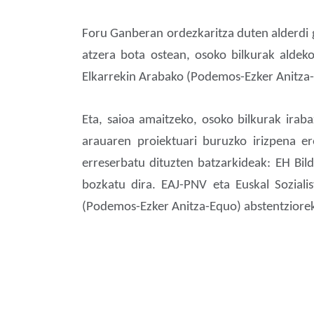
Foru Ganberan ordezkaritza duten alderdi g
atzera bota ostean, osoko bilkurak aldek
Elkarrekin Arabako (Podemos-Ezker Anitza-
Eta, saioa amaitzeko, osoko bilkurak ira
arauaren proiektuari buruzko irizpena er
erreserbatu dituzten batzarkideak: EH Bil
bozkatu dira. EAJ-PNV eta Euskal Soziali
(Podemos-Ezker Anitza-Equo) abstentziorek