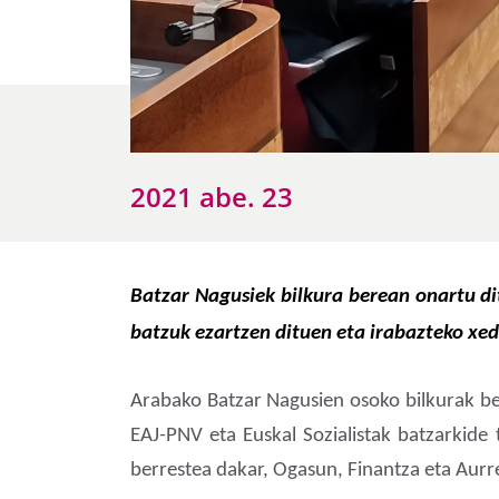
2021 abe. 23
Batzar Nagusiek bilkura berean onartu dit
batzuk ezartzen dituen eta irabazteko xe
Arabako Batzar Nagusien osoko bilkurak be
EAJ-PNV eta Euskal Sozialistak batzarkide
berrestea dakar, Ogasun, Finantza eta Aur