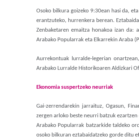
Osoko bilkura goizeko 9:30ean hasi da, eta
erantzuteko, hurrenkera berean. Eztabaida
Zenbaketaren emaitza honakoa izan da: al
Arabako Popularrak eta Elkarrekin Araba (
Aurrekontuak lurralde-legerian onartzean,
Arabako Lurralde Historikoaren Aldizkari 
Ekonomia suspertzeko neurriak
Gai-zerrendarekin jarraituz, Ogasun, Fin
zergen arloko beste neurri batzuk ezartzen
Arabako Popularrak batzarkide taldeko orde
osoko bilkuran eztabaidatzeko gorde ditu e