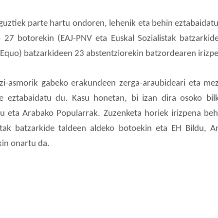
uztiek parte hartu ondoren, lehenik eta behin eztabaidat
o 27 botorekin (EAJ-PNV eta Euskal Sozialistak batzarkid
Equo) batzarkideen 23 abstentziorekin batzordearen irizp
bazi-asmorik gabeko erakundeen zerga-araubideari eta mez
e eztabaidatu du. Kasu honetan, bi izan dira osoko bil
du eta Arabako Popularrak. Zuzenketa horiek irizpena beh
stak batzarkide taldeen aldeko botoekin eta EH Bildu, 
in onartu da.