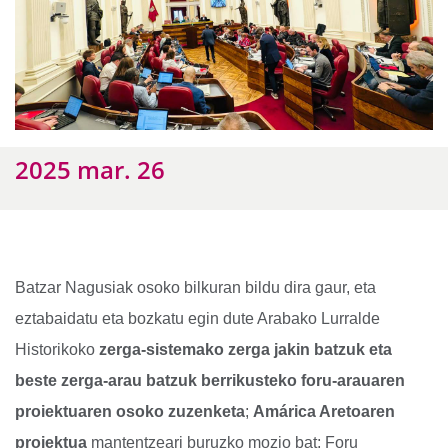
2025 mar. 26
Batzar Nagusiak osoko bilkuran bildu dira gaur, eta
eztabaidatu eta bozkatu egin dute Arabako Lurralde
Historikoko
zerga-sistemako zerga jakin batzuk eta
beste zerga-arau batzuk berrikusteko foru-arauaren
proiektuaren osoko zuzenketa
;
Amárica Aretoaren
proiektua
mantentzeari buruzko mozio bat; Foru