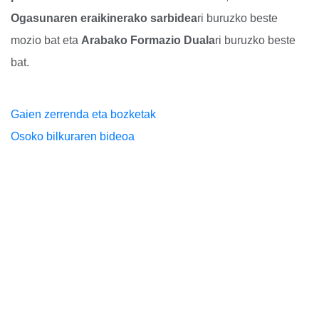
Ogasunaren eraikinerako sarbidea
ri buruzko beste
mozio bat eta
Arabako Formazio Duala
ri buruzko beste
bat.
Gaien zerrenda eta bozketak
Osoko bilkuraren bideoa