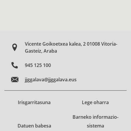
Vicente Goikoetxea kalea, 2 01008 Vitoria-
Gasteiz, Araba
945 125 100
jjggalava@jjggalava.eus
Irisgarritasuna
Lege oharra
Barneko informazio-
Datuen babesa
sistema