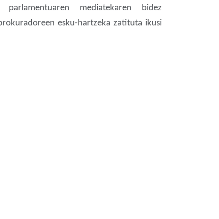
 parlamentuaren mediatekaren bidez
prokuradoreen esku-hartzeka zatituta ikusi