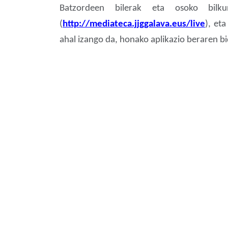
Batzordeen bilerak eta osoko bilk
(
http://mediateca.jjggalava.eus/live
), et
ahal izango da, honako aplikazio beraren bi