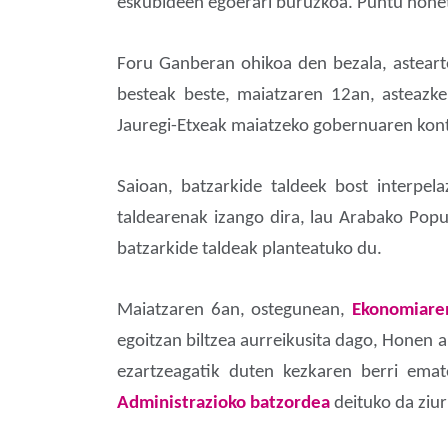
eskubideen egoerari buruzkoa. Puntu honeta
Foru Ganberan ohikoa den bezala, astear
besteak beste, maiatzaren 12an, asteazke
Jauregi-Etxeak maiatzeko gobernuaren kont
Saioan, batzarkide taldeek bost interpel
taldearenak izango dira, lau Arabako Popu
batzarkide taldeak planteatuko du.
Maiatzaren 6an, ostegunean,
Ekonomiaren
egoitzan biltzea aurreikusita dago, Honen 
ezartzeagatik duten kezkaren berri emat
Administrazioko batzordea
deituko da ziur