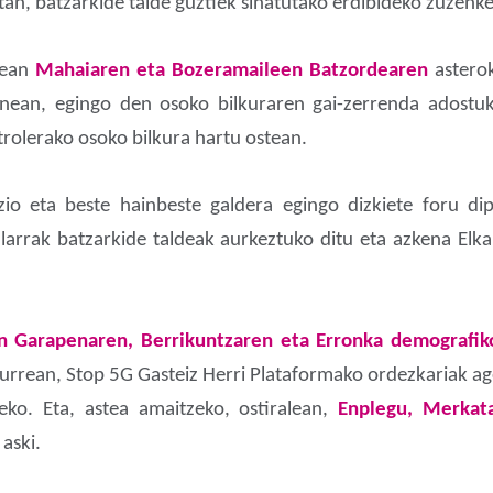
n, batzarkide talde guztiek sinatutako erdibideko zuzenke
tean
Mahaiaren eta Bozeramaileen Batzordearen
asterok
nean, egingo den osoko bilkuraren gai-zerrenda adostuk
rolerako osoko bilkura hartu ostean.
azio eta beste hainbeste galdera egingo dizkiete foru di
larrak batzarkide taldeak aurkeztuko ditu eta azkena El
 Garapenaren, Berrikuntzaren eta Erronka demografik
aurrean, Stop 5G Gasteiz Herri Plataformako ordezkariak ag
eko. Eta, astea amaitzeko, ostiralean,
Enplegu, Merkata
 aski.