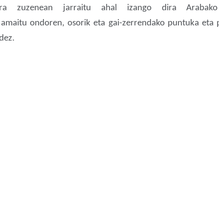
ura zuzenean jarraitu ahal izango dira Arabako
a amaitu ondoren, osorik eta gai-zerrendako puntuka eta 
dez.