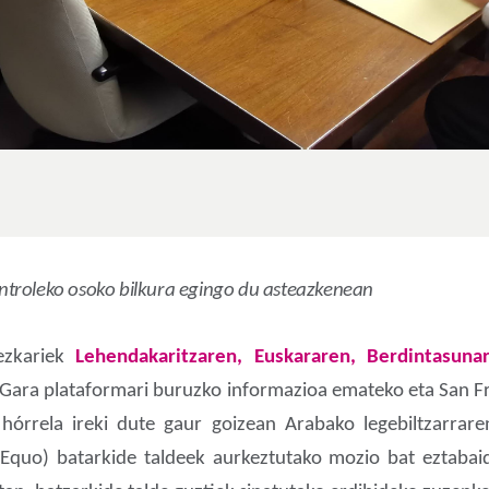
troleko osoko bilkura egingo du asteazkenean
ezkariek
Lehendakaritzaren, Euskararen, Berdintasuna
 Gara plataformari buruzko informazioa emateko eta San Fr
órrela ireki dute gaur goizean Arabako legebiltzarrare
Equo) batarkide taldeek aurkeztutako mozio bat eztabai