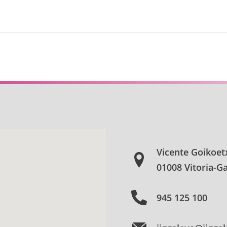
Vicente Goikoet
01008 Vitoria-Ga
945 125 100