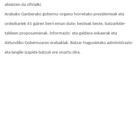
abiatzen da ofizialki.
Arabako Ganberako gobernu-organo horretako presidenteak eta
ordezkariek 45 gairen berri eman dute; besteak beste, batzarkide-
taldeen proposamenak, informazio- eta galdera-eskaerak eta
Aldundiko Gobernuaren erabakiak. Batzar Nagusietako administrazio-
eta langile-izapide batzuk ere onartu dira.