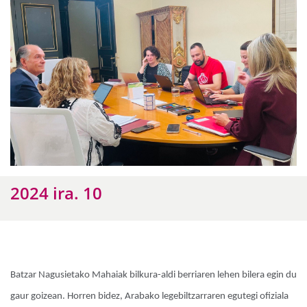
2024 ira. 10
Batzar Nagusietako Mahaiak bilkura-aldi berriaren lehen bilera egin du
gaur goizean. Horren bidez, Arabako legebiltzarraren egutegi ofiziala