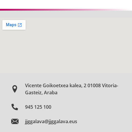
Vicente Goikoetxea kalea, 2 01008 Vitoria-
Gasteiz, Araba
945 125 100
jjggalava@jjggalava.eus