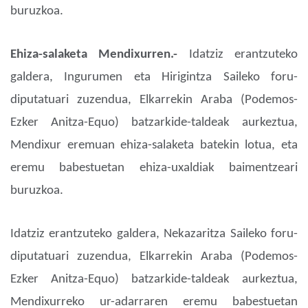
buruzkoa.
Ehiza-salaketa Mendixurren.-
Idatziz erantzuteko
galdera, Ingurumen eta Hirigintza Saileko foru-
diputatuari zuzendua, Elkarrekin Araba (Podemos-
Ezker Anitza-Equo) batzarkide-taldeak aurkeztua,
Mendixur eremuan ehiza-salaketa batekin lotua, eta
eremu babestuetan ehiza-uxaldiak baimentzeari
buruzkoa.
Idatziz erantzuteko galdera, Nekazaritza Saileko foru-
diputatuari zuzendua, Elkarrekin Araba (Podemos-
Ezker Anitza-Equo) batzarkide-taldeak aurkeztua,
Mendixurreko ur-adarraren eremu babestuetan