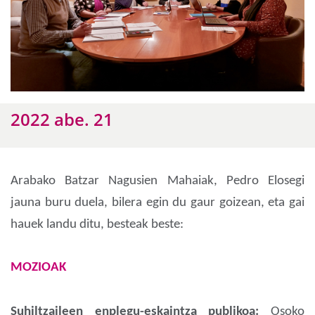
2022 abe. 21
Arabako Batzar Nagusien Mahaiak, Pedro Elosegi
jauna buru duela, bilera egin du gaur goizean, eta gai
hauek landu ditu, besteak beste:
MOZIOAK
Suhiltzaileen enplegu-eskaintza publikoa:
Osoko