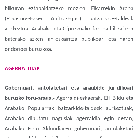
bilkuran eztabaidatzeko mozioa, Elkarrekin Araba
(Podemos-Ezker Anitza-Equo) batzarkide-taldeak
aurkeztua, Arabako eta Gipuzkoako foru-suhiltzaileen
baterako azken lan-eskaintza publikoari eta haren
ondorioei buruzkoa.
AGERRALDIAK
Gobernuari, antolaketari eta araubide juridikoari
buruzko foru-araua.-
Agerraldi-eskaerak, EH Bildu eta
Arabako Popularrak batzarkide-taldeek aurkeztuak,
Arabako diputatu nagusiak agerraldia egin dezan,
Arabako Foru Aldundiaren gobernuari, antolaketari