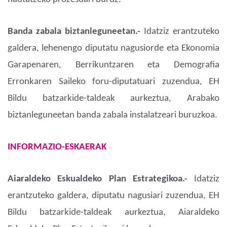
Banda zabala biztanleguneetan.-
Idatziz erantzuteko
galdera, lehenengo diputatu nagusiorde eta Ekonomia
Garapenaren, Berrikuntzaren eta Demografia
Erronkaren Saileko foru-diputatuari zuzendua, EH
Bildu batzarkide-taldeak aurkeztua, Arabako
biztanleguneetan banda zabala instalatzeari buruzkoa.
INFORMAZIO-ESKAERAK
Aiaraldeko Eskualdeko Plan Estrategikoa.-
Idatziz
erantzuteko galdera, diputatu nagusiari zuzendua, EH
Bildu batzarkide-taldeak aurkeztua, Aiaraldeko