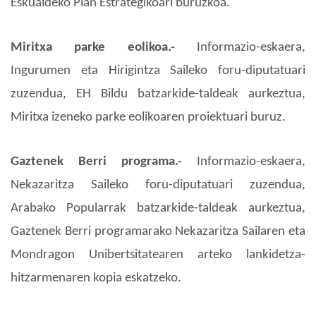
Eskualdeko Plan Estrategikoari buruzkoa.
Miritxa parke eolikoa.-
Informazio-eskaera,
Ingurumen eta Hirigintza Saileko foru-diputatuari
zuzendua, EH Bildu batzarkide-taldeak aurkeztua,
Miritxa izeneko parke eolikoaren proiektuari buruz.
Gaztenek Berri programa.-
Informazio-eskaera,
Nekazaritza Saileko foru-diputatuari zuzendua,
Arabako Popularrak batzarkide-taldeak aurkeztua,
Gaztenek Berri programarako Nekazaritza Sailaren eta
Mondragon Unibertsitatearen arteko lankidetza-
hitzarmenaren kopia eskatzeko.