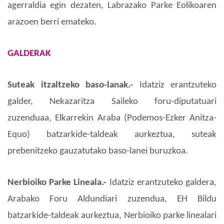
agerraldia egin dezaten, Labrazako Parke Eolikoaren
arazoen berri emateko.
GALDERAK
Suteak itzaltzeko baso-lanak.-
Idatziz erantzuteko
galder, Nekazaritza Saileko foru-diputatuari
zuzenduaa, Elkarrekin Araba (Podemos-Ezker Anitza-
Equo) batzarkide-taldeak aurkeztua, suteak
prebenitzeko gauzatutako baso-lanei buruzkoa.
Nerbioiko Parke Lineala.-
Idatziz erantzuteko galdera,
Arabako Foru Aldundiari zuzendua, EH Bildu
batzarkide-taldeak aurkeztua, Nerbioiko parke linealari