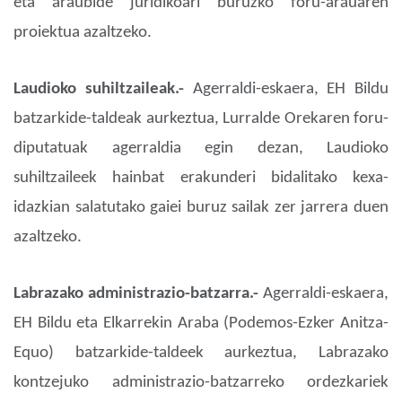
eta araubide juridikoari buruzko foru-arauaren
proiektua azaltzeko.
Laudioko suhiltzaileak.-
Agerraldi-eskaera, EH Bildu
batzarkide-taldeak aurkeztua, Lurralde Orekaren foru-
diputatuak agerraldia egin dezan, Laudioko
suhiltzaileek hainbat erakunderi bidalitako kexa-
idazkian salatutako gaiei buruz sailak zer jarrera duen
azaltzeko.
Labrazako administrazio-batzarra.-
Agerraldi-eskaera,
EH Bildu eta Elkarrekin Araba (Podemos-Ezker Anitza-
Equo) batzarkide-taldeek aurkeztua, Labrazako
kontzejuko administrazio-batzarreko ordezkariek