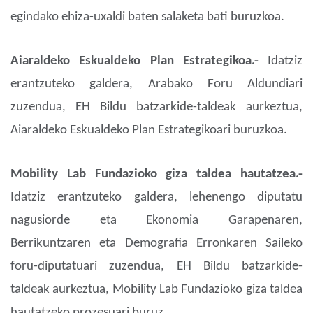
egindako ehiza-uxaldi baten salaketa bati buruzkoa.
Aiaraldeko Eskualdeko Plan Estrategikoa.-
Idatziz
erantzuteko galdera, Arabako Foru Aldundiari
zuzendua, EH Bildu batzarkide-taldeak aurkeztua,
Aiaraldeko Eskualdeko Plan Estrategikoari buruzkoa.
Mobility Lab
Fundazioko giza taldea hautatzea.-
Idatziz erantzuteko galdera, lehenengo diputatu
nagusiorde eta Ekonomia Garapenaren,
Berrikuntzaren eta Demografia Erronkaren Saileko
foru-diputatuari zuzendua, EH Bildu batzarkide-
taldeak aurkeztua, Mobility Lab Fundazioko giza taldea
hautatzeko prozesuari buruz.