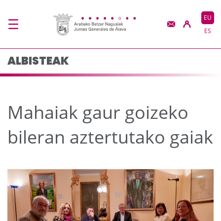
Mahaiak gaur goizeko 
Eduki nagusira joan
EU
ES
ALBISTEAK
Mahaiak gaur goizeko
bileran aztertutako gaiak