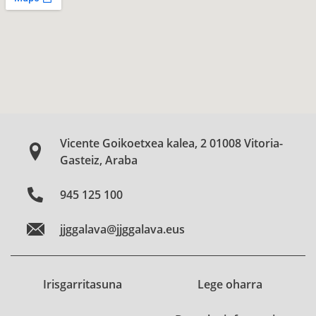
Vicente Goikoetxea kalea, 2 01008 Vitoria-
Gasteiz, Araba
945 125 100
jjggalava@jjggalava.eus
Irisgarritasuna
Lege oharra