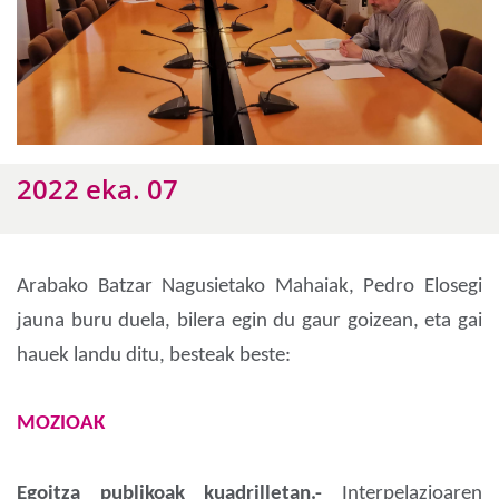
2022 eka. 07
Arabako Batzar Nagusietako Mahaiak, Pedro Elosegi
jauna buru duela, bilera egin du gaur goizean, eta gai
hauek landu ditu, besteak beste:
MOZIOAK
Egoitza publikoak kuadrilletan.-
Interpelazioaren