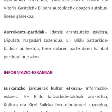
diputatuari zuzendua, Vitoria-Gasteiztik Loiura eta
Vitoria-Gasteiztik Bilbora autobidetik doazen autobus-
lineen gainekoa.
Aurrekontu-partidak.-
Idatziz erantzuteko galdera,
Diputatu Nagusiari zuzendua, EH Bildu batzarkide-
taldeak aurkeztua, bere sailaren parte diren hainbat
partidari buruzkoa.
INFORMAZIO-ESKAERAK
Euskarazko jarduerak kultur etxean.-
Informazio-
eskaera, EH Bildu batzarkide-taldeak aurkeztua,
Kultura eta Kirol Saileko foru-diputatuari zuzendua,