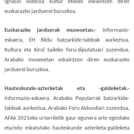
Ignacio Aldecoa kultur etxean eskaintzen diren
euskarazko jarduerei buruzkoa.
Euskarazko jarduerak museoetan.-
Informazio-
eskaera, EH Bildu batzarkide-taldeak aurkeztua,
Kultura eta Kirol Saileko foru-diputatuari zuzendua,
Arabako museoetan eskaintzen diren euskarazko
jarduerei buruzkoa.
Hauteskunde-azterketak eta -galdeketak.-
Informazio-eskaera, Arabako Popularrak batzarkide-
taldeak aurkeztua, Arabako Foru Aldundiari zuzendua,
AFAk 2021eko urtarriletik gaur egunera arte egindako
eta/edo eskatutako hauteskunde azterketa-galdeketa