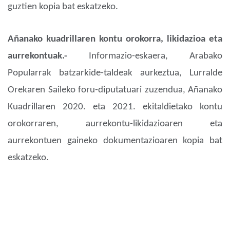
guztien kopia bat eskatzeko.
Añanako kuadrillaren kontu orokorra, likidazioa eta
aurrekontuak.-
Informazio-eskaera, Arabako
Popularrak batzarkide-taldeak aurkeztua, Lurralde
Orekaren Saileko foru-diputatuari zuzendua, Añanako
Kuadrillaren 2020. eta 2021. ekitaldietako kontu
orokorraren, aurrekontu-likidazioaren eta
aurrekontuen gaineko dokumentazioaren kopia bat
eskatzeko.