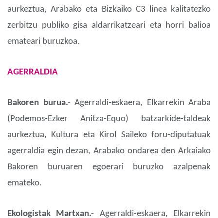
aurkeztua, Arabako eta Bizkaiko C3 linea kalitatezko
zerbitzu publiko gisa aldarrikatzeari eta horri balioa
emateari buruzkoa.
AGERRALDIA
Bakoren burua.-
Agerraldi-eskaera, Elkarrekin Araba
(Podemos-Ezker Anitza-Equo) batzarkide-taldeak
aurkeztua, Kultura eta Kirol Saileko foru-diputatuak
agerraldia egin dezan, Arabako ondarea den Arkaiako
Bakoren buruaren egoerari buruzko azalpenak
emateko.
Ekologistak Martxan.-
Agerraldi-eskaera, Elkarrekin