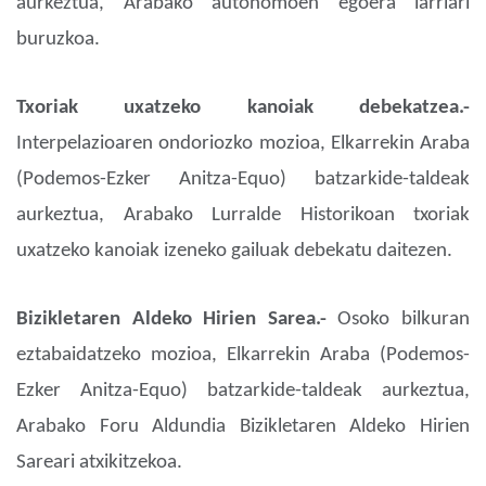
aurkeztua, Arabako autonomoen egoera larriari
buruzkoa.
Txoriak uxatzeko kanoiak debekatzea.-
Interpelazioaren ondoriozko mozioa, Elkarrekin Araba
(Podemos-Ezker Anitza-Equo) batzarkide-taldeak
aurkeztua, Arabako Lurralde Historikoan txoriak
uxatzeko kanoiak izeneko gailuak debekatu daitezen.
Bizikletaren Aldeko Hirien Sarea.-
Osoko bilkuran
eztabaidatzeko mozioa, Elkarrekin Araba (Podemos-
Ezker Anitza-Equo) batzarkide-taldeak aurkeztua,
Arabako Foru Aldundia Bizikletaren Aldeko Hirien
Sareari atxikitzekoa.