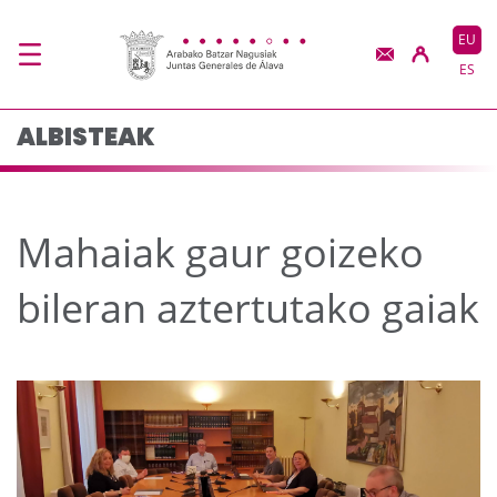
Mahaiak gaur goizeko 
Eduki nagusira joan
EU
ES
ALBISTEAK
Mahaiak gaur goizeko
bileran aztertutako gaiak