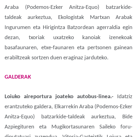
Araba (Podemos-Ezker Anitza-Equo) batzarkide-
taldeak aurkeztua, Ekologistak Martxan Arabak
Ingurumen eta Hirigintza Batzordean agerraldia egin
dezan, txoriak uxatzeko kanoiak izenekoak
basafaunaren, etxe-faunaren eta pertsonen gainean
erabiltzeak sortzen duen eraginaz jarduteko.
GALDERAK
Loiuko aireportura joateko autobus-linea.-
Idatziz
erantzuteko galdera, Elkarrekin Araba (Podemos-Ezker
Anitza-Equo) batzarkide-taldeak aurkeztua, Bide
Azpiegituren eta Mugikortasunaren Saileko foru-