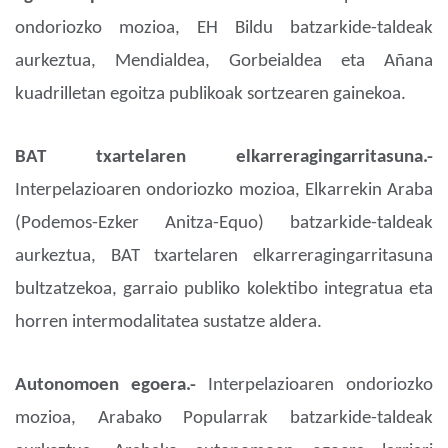
ondoriozko mozioa, EH Bildu batzarkide-taldeak
aurkeztua, Mendialdea, Gorbeialdea eta Añana
kuadrilletan egoitza publikoak sortzearen gainekoa.
BAT txartelaren elkarreragingarritasuna.-
Interpelazioaren ondoriozko mozioa, Elkarrekin Araba
(Podemos-Ezker Anitza-Equo) batzarkide-taldeak
aurkeztua, BAT txartelaren elkarreragingarritasuna
bultzatzekoa, garraio publiko kolektibo integratua eta
horren intermodalitatea sustatze aldera.
Autonomoen egoera.-
Interpelazioaren ondoriozko
mozioa, Arabako Popularrak batzarkide-taldeak