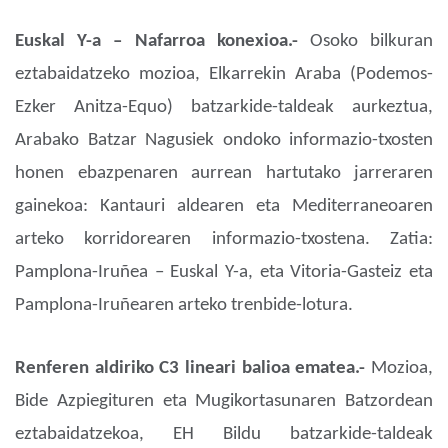
Euskal Y-a – Nafarroa konexioa.-
Osoko bilkuran
eztabaidatzeko mozioa, Elkarrekin Araba (Podemos-
Ezker Anitza-Equo) batzarkide-taldeak aurkeztua,
Arabako Batzar Nagusiek ondoko informazio-txosten
honen ebazpenaren aurrean hartutako jarreraren
gainekoa: Kantauri aldearen eta Mediterraneoaren
arteko korridorearen informazio-txostena. Zatia:
Pamplona-Iruñea – Euskal Y-a, eta Vitoria-Gasteiz eta
Pamplona-Iruñearen arteko trenbide-lotura.
Renferen aldiriko C3 lineari balioa ematea.-
Mozioa,
Bide Azpiegituren eta Mugikortasunaren Batzordean
eztabaidatzekoa, EH Bildu batzarkide-taldeak