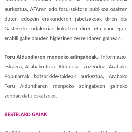
aurkeztua, AFAren edo foru-sektore publikoa osatzen
duten edozein erakunderen jabetzakoak diren eta
Gasteizeko udalerrian kokatzen diren eta gaur egun
erabili gabe dauden higiezinen zerrendaren gainean.
Foru Aldundiaren menpeko adingabeak.-
Informazio-
eskaera, Arabako Foru Aldundiari zuzendua, Arabako
Popularrak batzarkide-taldeak aurkeztua, Arabako
Foru Aldundiaren menpeko adingabeen gaineko
zenbait datu eskatzeko.
BESTELAKO GAIAK