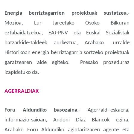
Energia berriztagarrien proiektuak sustatzea.-
Mozioa, Lur Jareetako Osoko Bilkuran
eztabaidatzekoa, EAJ-PNV eta Euskal Sozialistak
batzarkide-taldeek aurkeztua, Arabako Lurralde
Historikoan energia berriztagarria sortzeko proiektuak
garatzearen alde egiteko. Presako prozeduraz
izapidetuko da.
AGERRALDIAK
Foru Aldundiko basozaina.-
Agerraldi-eskaera,
informazio-saioan, Andoni Díaz Blancok egina,
Arabako Foru Aldundiko agintaritzaren agente eta