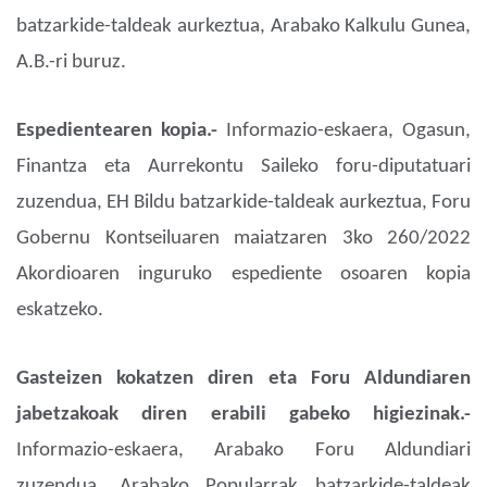
batzarkide-taldeak aurkeztua, Arabako Kalkulu Gunea,
A.B.-ri buruz.
Espedientearen kopia.-
Informazio-eskaera, Ogasun,
Finantza eta Aurrekontu Saileko foru-diputatuari
zuzendua, EH Bildu batzarkide-taldeak aurkeztua, Foru
Gobernu Kontseiluaren maiatzaren 3ko 260/2022
Akordioaren inguruko espediente osoaren kopia
eskatzeko.
Gasteizen kokatzen diren eta Foru Aldundiaren
jabetzakoak diren erabili gabeko higiezinak.-
Informazio-eskaera, Arabako Foru Aldundiari
zuzendua, Arabako Popularrak batzarkide-taldeak