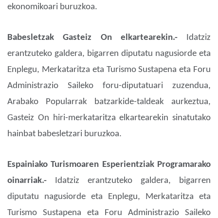
ekonomikoari buruzkoa.
Babesletzak Gasteiz On elkartearekin.-
Idatziz
erantzuteko galdera, bigarren diputatu nagusiorde eta
Enplegu, Merkataritza eta Turismo Sustapena eta Foru
Administrazio Saileko foru-diputatuari zuzendua,
Arabako Popularrak batzarkide-taldeak aurkeztua,
Gasteiz On hiri-merkataritza elkartearekin sinatutako
hainbat babesletzari buruzkoa.
Espainiako Turismoaren Esperientziak Programarako
oinarriak.-
Idatziz erantzuteko galdera, bigarren
diputatu nagusiorde eta Enplegu, Merkataritza eta
Turismo Sustapena eta Foru Administrazio Saileko