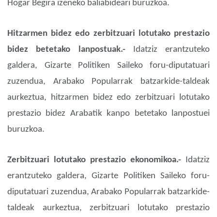
Hogar Begira izeneko baliabideari buruzkoa.
Hitzarmen bidez edo zerbitzuari lotutako prestazio
bidez betetako lanpostuak.-
Idatziz erantzuteko
galdera, Gizarte Politiken Saileko foru-diputatuari
zuzendua, Arabako Popularrak batzarkide-taldeak
aurkeztua, hitzarmen bidez edo zerbitzuari lotutako
prestazio bidez Arabatik kanpo betetako lanpostuei
buruzkoa.
Zerbitzuari lotutako prestazio ekonomikoa.-
Idatziz
erantzuteko galdera, Gizarte Politiken Saileko foru-
diputatuari zuzendua, Arabako Popularrak batzarkide-
taldeak aurkeztua, zerbitzuari lotutako prestazio