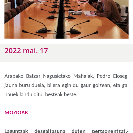
2022 mai. 17
Arabako Batzar Nagusietako Mahaiak, Pedro Elosegi
jauna buru duela, bilera egin du gaur goizean, eta gai
hauek landu ditu, besteak beste:
MOZIOAK
Laguntzak desgaitasuna duten pertsonentzat.-