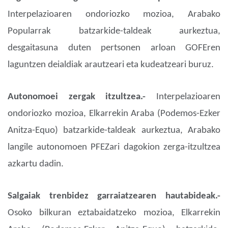
Interpelazioaren ondoriozko mozioa, Arabako
Popularrak batzarkide-taldeak aurkeztua,
desgaitasuna duten pertsonen arloan GOFEren
laguntzen deialdiak arautzeari eta kudeatzeari buruz.
Autonomoei zergak itzultzea.-
Interpelazioaren
ondoriozko mozioa, Elkarrekin Araba (Podemos-Ezker
Anitza-Equo) batzarkide-taldeak aurkeztua, Arabako
langile autonomoen PFEZari dagokion zerga-itzultzea
azkartu dadin.
Salgaiak trenbidez garraiatzearen hautabideak.-
Osoko bilkuran eztabaidatzeko mozioa, Elkarrekin