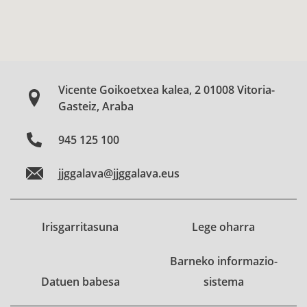
Vicente Goikoetxea kalea, 2 01008 Vitoria-
Gasteiz, Araba
945 125 100
jjggalava@jjggalava.eus
Irisgarritasuna
Lege oharra
Barneko informazio-
Datuen babesa
sistema