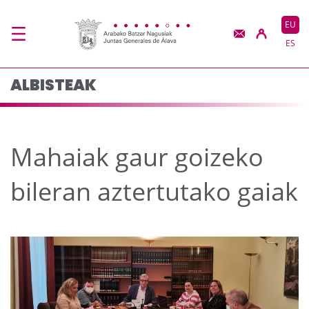
Mahaiak gaur goizeko 
Eduki nagusira joan
EU
ES
ALBISTEAK
Mahaiak gaur goizeko
bileran aztertutako gaiak