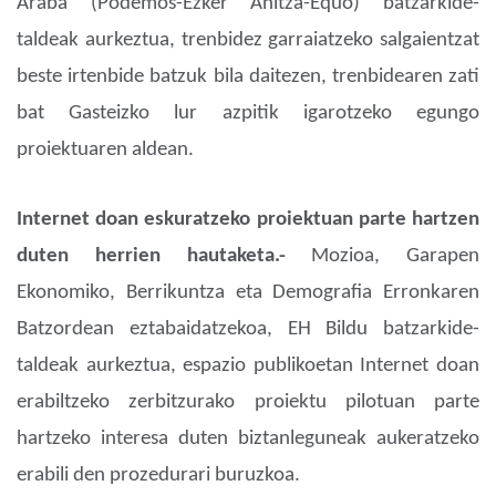
Araba (Podemos-Ezker Anitza-Equo) batzarkide-
taldeak aurkeztua, trenbidez garraiatzeko salgaientzat
beste irtenbide batzuk bila daitezen, trenbidearen zati
bat Gasteizko lur azpitik igarotzeko egungo
proiektuaren aldean.
Internet doan eskuratzeko proiektuan parte hartzen
duten herrien hautaketa.-
Mozioa, Garapen
Ekonomiko, Berrikuntza eta Demografia Erronkaren
Batzordean eztabaidatzekoa, EH Bildu batzarkide-
taldeak aurkeztua, espazio publikoetan Internet doan
erabiltzeko zerbitzurako proiektu pilotuan parte
hartzeko interesa duten biztanleguneak aukeratzeko
erabili den prozedurari buruzkoa.