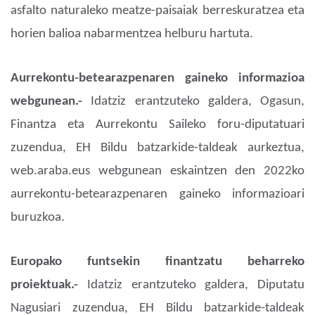
asfalto naturaleko meatze-paisaiak berreskuratzea eta
horien balioa nabarmentzea helburu hartuta.
Aurrekontu-betearazpenaren gaineko informazioa
webgunean.-
Idatziz erantzuteko galdera, Ogasun,
Finantza eta Aurrekontu Saileko foru-diputatuari
zuzendua, EH Bildu batzarkide-taldeak aurkeztua,
web.araba.eus webgunean eskaintzen den 2022ko
aurrekontu-betearazpenaren gaineko informazioari
buruzkoa.
Europako funtsekin finantzatu beharreko
proiektuak.-
Idatziz erantzuteko galdera, Diputatu
Nagusiari zuzendua, EH Bildu batzarkide-taldeak