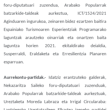
foru-diputatuari zuzendua, Arabako Popularrak
batzarkide-taldeak aurkeztua, ICT/1524/2021
Aginduaren ingurukoa, zeinaren bidez ezartzen baitira
Espainiako Turismoaren Esperientziak Programarako
laguntzak arautzeko oinarriak eta onartzen baita
laguntza horien 2021. ekitaldirako deialdia,
Susperraldi, Eraldaketa eta Erresilientzia Planaren
esparruan.
Aurrekontu-partidak.-
Idatziz erantzuteko galderak,
Nekazaritza Saileko foru-diputatuari zuzenduak,
Arabako Popularrak batzarkide-taldeak aurkeztuak,
Ureztaketa Moreda Labraza eta Irrigal Circularaba: