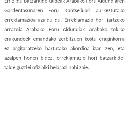
EH Bildu batzarkide-taldeak Arabako Foru Aldundiaren
Gardentasunaren Foru Kontseiluari aurkeztutako
erreklamazioa azaldu du. Erreklamazio hori jartzeko
arrazoia Arabako Foru Aldundiak Arabako tokiko
erakundeek emandako zerbitzuen kostu eraginkorra
ez argitaratzeko hartutako akordioa izan zen, eta
azalpen honen bidez, erreklamazio hori batzarkide-
talde guztiei ofizialki helarazi nahi zaie.