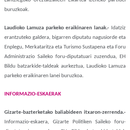
Lantziegoko Ureztatzaileen Elkartea izeneko partidei
buruzkoak.
Laudioko Lamuza parkeko eraikinaren lanak.-
Idatziz
erantzuteko galdera, bigarren diputatu nagusiorde eta
Enplegu, Merkataritza eta Turismo Sustapena eta Foru
Administrazio Saileko foru-diputatuari zuzendua, EH
Bildu batzarkide-taldeak aurkeztua, Laudioko Lamuza
parkeko eraikinaren lanei buruzkoa.
INFORMAZIO-ESKAERAK
Gizarte-bazterketako baliabideen itxaron-zerrenda.-
Informazio-eskaera, Gizarte Politiken Saileko foru-