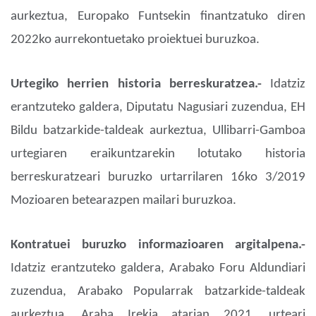
aurkeztua, Europako Funtsekin finantzatuko diren
2022ko aurrekontuetako proiektuei buruzkoa.
Urtegiko herrien historia berreskuratzea.-
Idatziz
erantzuteko galdera, Diputatu Nagusiari zuzendua, EH
Bildu batzarkide-taldeak aurkeztua, Ullibarri-Gamboa
urtegiaren eraikuntzarekin lotutako historia
berreskuratzeari buruzko urtarrilaren 16ko 3/2019
Mozioaren betearazpen mailari buruzkoa.
Kontratuei buruzko informazioaren argitalpena.-
Idatziz erantzuteko galdera, Arabako Foru Aldundiari
zuzendua, Arabako Popularrak batzarkide-taldeak
aurkeztua, Araba Irekia atarian 2021. urteari