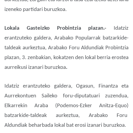
izeneko partidari buruzkoa.
Lokala Gasteizko Probintzia plazan.-
Idatziz
erantzuteko galdera, Arabako Popularrak batzarkide-
taldeak aurkeztua, Arabako Foru Aldundiak Probintzia
plazan, 3. zenbakian, kokatzen den lokal berria erostea
aurreikusi izanari buruzkoa
.
Idatziz erantzuteko galdera, Ogasun, Finantza eta
Aurrekontuen Saileko foru-diputatuari zuzendua,
Elkarrekin Araba (Podemos-Ezker Anitza-Equo)
batzarkide-taldeak aurkeztua, Arabako Foru
Aldundiak beharbada lokal bat erosi izanari buruzkoa.