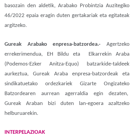
basozain den aldetik, Arabako Probintzia Auzitegiko
46/2022 epaia eragin duten gertakariak eta egitateak
argitzeko.
Gureak Arabako enpresa-batzordea.-
Agertzeko
errekerimendua, EH Bildu eta Elkarrekin Araba
(Podemos-Ezker Anitza-Equo) batzarkide-taldeek
aurkeztua, Gureak Araba enpresa-batzordeak eta
sindikatuetako ordezkariek Gizarte Ongizateko
Batzordearen aurrean agerraldia egin dezaten,
Gureak Araban bizi duten lan-egoera azaltzeko
helburuarekin.
INTERPELAZIOAK