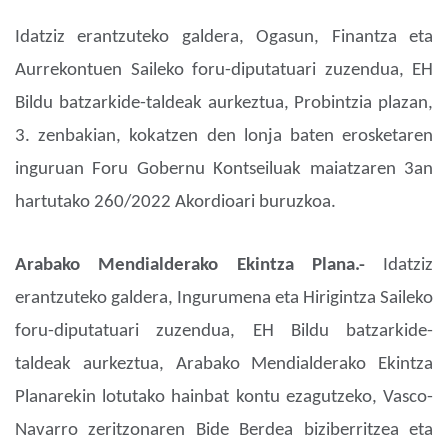
Idatziz erantzuteko galdera, Ogasun, Finantza eta
Aurrekontuen Saileko foru-diputatuari zuzendua, EH
Bildu batzarkide-taldeak aurkeztua, Probintzia plazan,
3. zenbakian, kokatzen den lonja baten erosketaren
inguruan Foru Gobernu Kontseiluak maiatzaren 3an
hartutako 260/2022 Akordioari buruzkoa.
Arabako Mendialderako Ekintza Plana.-
Idatziz
erantzuteko galdera, Ingurumena eta Hirigintza Saileko
foru-diputatuari zuzendua, EH Bildu batzarkide-
taldeak aurkeztua, Arabako Mendialderako Ekintza
Planarekin lotutako hainbat kontu ezagutzeko, Vasco-
Navarro zeritzonaren Bide Berdea biziberritzea eta