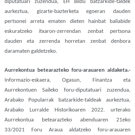
diputatuari zuzendua, EH Bildu batzarkide-taldek
aurkeztua, gizarte-bazterketa egoeran dauden
pertsonei arreta ematen dieten hainbat baliabide
eskuratzeko itxaron-zerrendan zenbat pertsona
dauden eta zerrenda horretan zenbat denbora
daramaten galdetzeko.
Aurrekontua betearazteko foru-arauaren aldaketa.-
Informazio-eskaera, Ogasun, Finantza eta
Aurrekontuen Saileko foru-diputatuari zuzendua,
Arabako Popularrak batzarkide-taldeak aurkeztua,
Arabako Lurralde Historikoaren 2022. urterako
Aurrekontua betearazteko abenduaren 21eko
33/2021 Foru Araua aldatzeko foru-arauaren