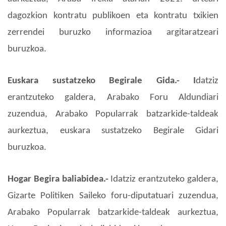
dagozkion kontratu publikoen eta kontratu txikien
zerrendei buruzko informazioa argitaratzeari
buruzkoa.
Euskara sustatzeko Begirale Gida.- I
datziz
erantzuteko galdera, Arabako Foru Aldundiari
zuzendua, Arabako Popularrak batzarkide-taldeak
aurkeztua, euskara sustatzeko Begirale Gidari
buruzkoa.
Hogar Begira baliabidea.-
Idatziz erantzuteko galdera,
Gizarte Politiken Saileko foru-diputatuari zuzendua,
Arabako Popularrak batzarkide-taldeak aurkeztua,