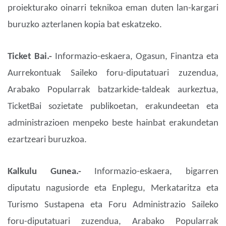
proiekturako oinarri teknikoa eman duten lan-kargari
buruzko azterlanen kopia bat eskatzeko.
Ticket Bai.-
Informazio-eskaera, Ogasun, Finantza eta
Aurrekontuak Saileko foru-diputatuari zuzendua,
Arabako Popularrak batzarkide-taldeak aurkeztua,
TicketBai sozietate publikoetan, erakundeetan eta
administrazioen menpeko beste hainbat erakundetan
ezartzeari buruzkoa.
Kalkulu Gunea.-
Informazio-eskaera, bigarren
diputatu nagusiorde eta Enplegu, Merkataritza eta
Turismo Sustapena eta Foru Administrazio Saileko
foru-diputatuari zuzendua, Arabako Popularrak