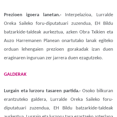
Prezioen igoera lanetan.-
Interpelazioa, Lurralde
Oreka Saileko foru-diputatuari zuzendua, EH Bildu
batzarkide-taldeak aurkeztua, azken Obra Txikien eta
Auzo Harremanen Planean onartutako lanak egiteko
orduan lehengaien prezioen gorakadak izan duen
eraginaren inguruan zer jarrera duen ezagutzeko.
GALDERAK
Lurgain eta lurzoru tasaren partida.-
Osoko bilkuran
erantzuteko galdera, Lurralde Oreka Saileko foru-
diputatuari zuzendua, EH Bildu batzarkide-taldeak
aurkeztua, Lurgain eta lurzoru tasa ezartzeko azterlana