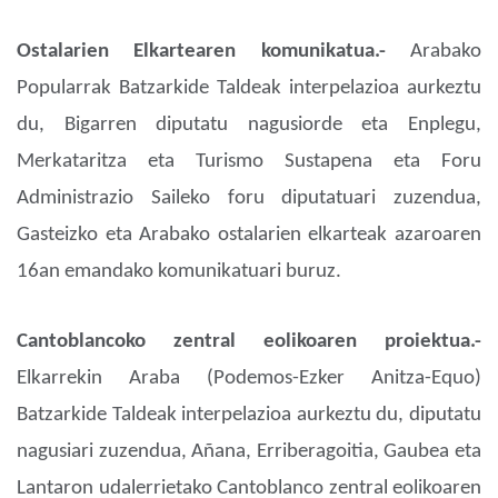
Ostalarien Elkartearen komunikatua.-
Arabako
Popularrak Batzarkide Taldeak interpelazioa aurkeztu
du, Bigarren diputatu nagusiorde eta Enplegu,
Merkataritza eta Turismo Sustapena eta Foru
Administrazio Saileko foru diputatuari zuzendua,
Gasteizko eta Arabako ostalarien elkarteak azaroaren
16an emandako komunikatuari buruz.
Cantoblancoko zentral eolikoaren proiektua.-
Elkarrekin Araba (Podemos-Ezker Anitza-Equo)
Batzarkide Taldeak interpelazioa aurkeztu du, diputatu
nagusiari zuzendua, Añana, Erriberagoitia, Gaubea eta
Lantaron udalerrietako Cantoblanco zentral eolikoaren