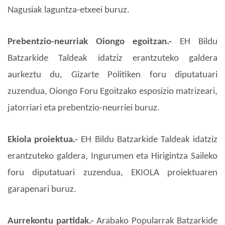
Nagusiak laguntza-etxeei buruz.
Prebentzio-neurriak Oiongo egoitzan.-
EH Bildu
Batzarkide Taldeak idatziz erantzuteko galdera
aurkeztu du, Gizarte Politiken foru diputatuari
zuzendua, Oiongo Foru Egoitzako esposizio matrizeari,
jatorriari eta prebentzio-neurriei buruz.
Ekiola proiektua.-
EH Bildu Batzarkide Taldeak idatziz
erantzuteko galdera, Ingurumen eta Hirigintza Saileko
foru diputatuari zuzendua, EKIOLA proiektuaren
garapenari buruz.
Aurrekontu partidak.-
Arabako Popularrak Batzarkide