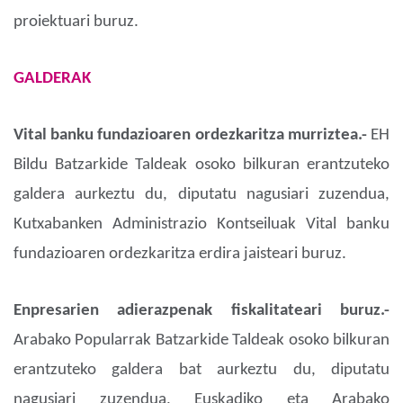
proiektuari buruz.
GALDERAK
Vital banku fundazioaren ordezkaritza murriztea.-
EH
Bildu Batzarkide Taldeak osoko bilkuran erantzuteko
galdera aurkeztu du, diputatu nagusiari zuzendua,
Kutxabanken Administrazio Kontseiluak Vital banku
fundazioaren ordezkaritza erdira jaisteari buruz.
Enpresarien adierazpenak fiskalitateari buruz.-
Arabako Popularrak Batzarkide Taldeak osoko bilkuran
erantzuteko galdera bat aurkeztu du, diputatu
nagusiari zuzendua, Euskadiko eta Arabako