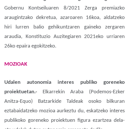
Gobernu Kontseiluaren 8/2021 Zerga premiazko
araugintzako dekretua, azaroaren 16koa, aldatzeko
hiri lurren balio gehikuntzaren gaineko zergaren
araudia, Konstituzio Auzitegiaren 2021eko urriaren
26ko epaira egokitzeko.
MOZIOAK
Udalen autonomia interes publiko goreneko
proiektuetan.-
Elkarrekin Araba (Podemos-Ezker
Anitza-Equo) Batzarkide Taldeak osoko bilkuran
eztabaidatzeko mozioa aurkeztu du, eskatzeko interes
publikoko goreneko proiektuen figura ezartzea dela-