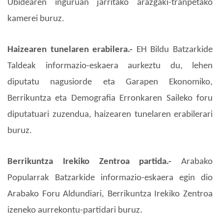
Ubidearen inguruan jarritako arazgaki-tranpetako
kamerei buruz.
Haizearen tunelaren erabilera.-
EH Bildu Batzarkide
Taldeak informazio-eskaera aurkeztu du, lehen
diputatu nagusiorde eta Garapen Ekonomiko,
Berrikuntza eta Demografia Erronkaren Saileko foru
diputatuari zuzendua, haizearen tunelaren erabilerari
buruz.
Berrikuntza Irekiko Zentroa partida.-
Arabako
Popularrak Batzarkide informazio-eskaera egin dio
Arabako Foru Aldundiari, Berrikuntza Irekiko Zentroa
izeneko aurrekontu-partidari buruz.