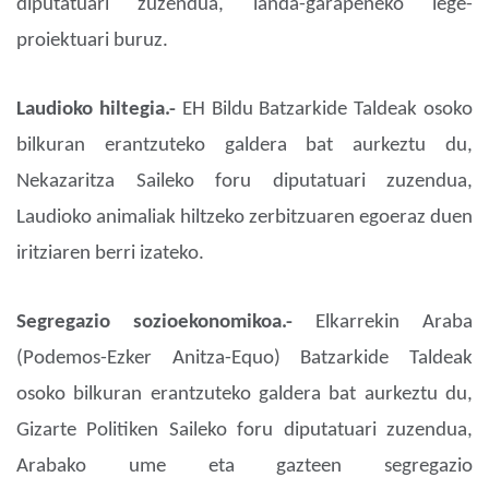
diputatuari zuzendua, landa-garapeneko lege-
proiektuari buruz.
Laudioko hiltegia.-
EH Bildu Batzarkide Taldeak osoko
bilkuran erantzuteko galdera bat aurkeztu du,
Nekazaritza Saileko foru diputatuari zuzendua,
Laudioko animaliak hiltzeko zerbitzuaren egoeraz duen
iritziaren berri izateko.
Segregazio sozioekonomikoa.-
Elkarrekin Araba
(Podemos-Ezker Anitza-Equo) Batzarkide Taldeak
osoko bilkuran erantzuteko galdera bat aurkeztu du,
Gizarte Politiken Saileko foru diputatuari zuzendua,
Arabako ume eta gazteen segregazio