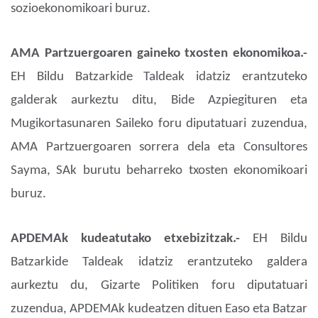
sozioekonomikoari buruz.
AMA Partzuergoaren gaineko txosten ekonomikoa.-
EH Bildu Batzarkide Taldeak idatziz erantzuteko
galderak aurkeztu ditu, Bide Azpiegituren eta
Mugikortasunaren Saileko foru diputatuari zuzendua,
AMA Partzuergoaren sorrera dela eta Consultores
Sayma, SAk burutu beharreko txosten ekonomikoari
buruz.
APDEMAk kudeatutako etxebizitzak.-
EH Bildu
Batzarkide Taldeak idatziz erantzuteko galdera
aurkeztu du, Gizarte Politiken foru diputatuari
zuzendua, APDEMAk kudeatzen dituen Easo eta Batzar