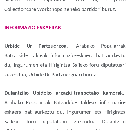
Saileko foru diputatuari zuzendua, Proyecto
Collectioncare Workshops izeneko partidari buruz.
INFORMAZIO-ESKAERAK
Urbide Ur Partzuergoa.-
Arabako Popularrak
Batzarkide Taldeak informazio-eskaera bat aurkeztu
du, Ingurumen eta Hirigintza Saileko foru diputatuari
zuzendua, Urbide Ur Partzuergoari buruz.
Dulantziko Ubideko argazki-tranpetako kamerak.-
Arabako Popularrak Batzarkide Taldeak informazio-
eskaera bat aurkeztu du, Ingurumen eta Hirigintza
Saileko foru diputatuari zuzendua Dulantziko