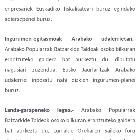
enpresariek Euskadiko fiskalitateari buruz egindako
adierazpenei buruz.
Ingurumen-egitasmoak Arabako udalerrietan.-
Arabako Popularrak Batzarkide Taldeak osoko bilkuran
erantzuteko galdera bat aurkeztu du, diputatu
nagusiari zuzendua, Eusko Jaurlaritzak Arabako
udalerriei inposatu nahi dizkien ingurumen-planei
buruz.
Landa-garapeneko legea.-
Arabako Popularrak
Batzarkide Taldeak osoko bilkuran erantzuteko galdera
bat aurkeztu du, Lurralde Orekaren Saileko foru