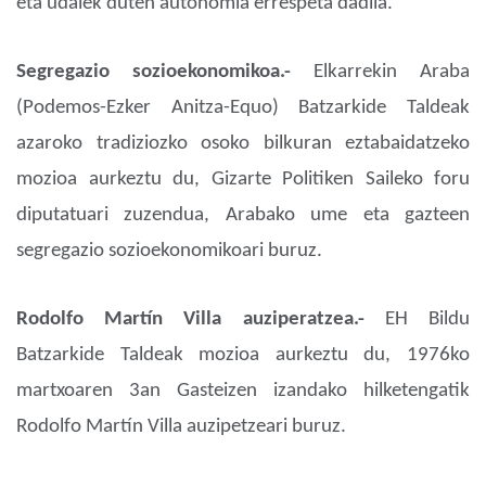
eta udalek duten autonomia errespeta dadila.
Segregazio sozioekonomikoa.-
Elkarrekin Araba
(Podemos-Ezker Anitza-Equo) Batzarkide Taldeak
azaroko tradiziozko osoko bilkuran eztabaidatzeko
mozioa aurkeztu du, Gizarte Politiken Saileko foru
diputatuari zuzendua, Arabako ume eta gazteen
segregazio sozioekonomikoari buruz.
Rodolfo Martín Villa auziperatzea.-
EH Bildu
Batzarkide Taldeak mozioa aurkeztu du, 1976ko
martxoaren 3an Gasteizen izandako hilketengatik
Rodolfo Martín Villa auzipetzeari buruz.