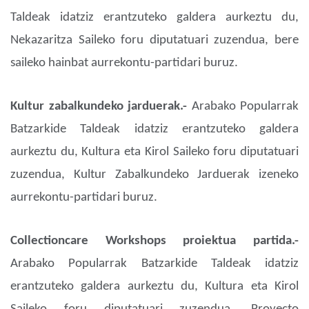
Taldeak idatziz erantzuteko galdera aurkeztu du,
Nekazaritza Saileko foru diputatuari zuzendua, bere
saileko hainbat aurrekontu-partidari buruz.
Kultur zabalkundeko jarduerak.-
Arabako Popularrak
Batzarkide Taldeak idatziz erantzuteko galdera
aurkeztu du, Kultura eta Kirol Saileko foru diputatuari
zuzendua, Kultur Zabalkundeko Jarduerak izeneko
aurrekontu-partidari buruz.
Collectioncare Workshops proiektua partida.-
Arabako Popularrak Batzarkide Taldeak idatziz
erantzuteko galdera aurkeztu du, Kultura eta Kirol