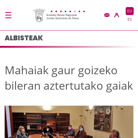
Mahaiak gaur goizeko 
Eduki nagusira joan
EU
ES
ALBISTEAK
Mahaiak gaur goizeko
bileran aztertutako gaiak