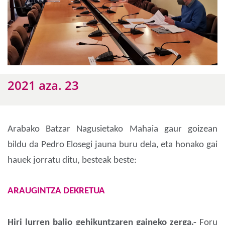
2021 aza. 23
Arabako Batzar Nagusietako Mahaia gaur goizean
bildu da Pedro Elosegi jauna buru dela, eta honako gai
hauek jorratu ditu, besteak beste:
ARAUGINTZA DEKRETUA
Hiri lurren balio gehikuntzaren gaineko zerga.-
Foru