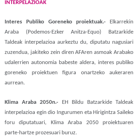
INTERPELAZIOAK
Interes Publiko Goreneko proiektuak.-
Elkarrekin
Araba (Podemos-Ezker Anitza-Equo) Batzarkide
Taldeak interpelazioa aurkeztu du, diputatu nagusiari
zuzendua, jakiteko zein diren AFAren asmoak Arabako
udalerrien autonomia babeste aldera, interes publiko
goreneko proiektuen figura onartzeko aukeraren
aurrean.
Klima Araba 2050n.-
EH Bildu Batzarkide Taldeak
interpelazioa egin dio Ingurumen eta Hirigintza Saileko
foru diputatuari, Klima Araba 2050 proiektuaren
parte-hartze prozesuari buruz.