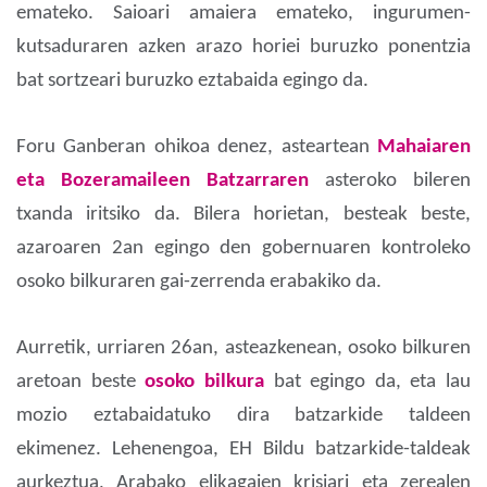
emateko. Saioari amaiera emateko, ingurumen-
kutsaduraren azken arazo horiei buruzko ponentzia
bat sortzeari buruzko eztabaida egingo da.
Foru Ganberan ohikoa denez, asteartean
Mahaiaren
eta Bozeramaileen Batzarraren
asteroko bileren
txanda iritsiko da. Bilera horietan, besteak beste,
azaroaren 2an egingo den gobernuaren kontroleko
osoko bilkuraren gai-zerrenda erabakiko da.
Aurretik, urriaren 26an, asteazkenean, osoko bilkuren
aretoan beste
osoko bilkura
bat egingo da, eta lau
mozio eztabaidatuko dira batzarkide taldeen
ekimenez. Lehenengoa, EH Bildu batzarkide-taldeak
aurkeztua, Arabako elikagaien krisiari eta zerealen