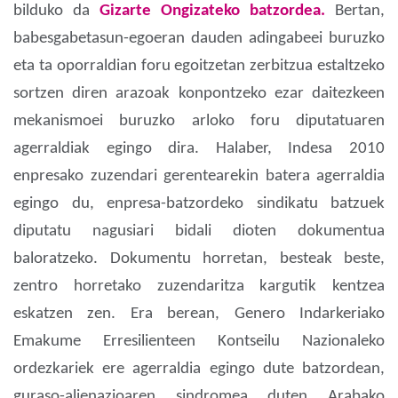
bilduko da
Gizarte Ongizateko batzordea.
Bertan,
babesgabetasun-egoeran dauden adingabeei buruzko
eta ta oporraldian foru egoitzetan zerbitzua estaltzeko
sortzen diren arazoak konpontzeko ezar daitezkeen
mekanismoei buruzko arloko foru diputatuaren
agerraldiak egingo dira. Halaber, Indesa 2010
enpresako zuzendari gerentearekin batera agerraldia
egingo du, enpresa-batzordeko sindikatu batzuek
diputatu nagusiari bidali dioten dokumentua
baloratzeko. Dokumentu horretan, besteak beste,
zentro horretako zuzendaritza kargutik kentzea
eskatzen zen. Era berean, Genero Indarkeriako
Emakume Erresilienteen Kontseilu Nazionaleko
ordezkariek ere agerraldia egingo dute batzordean,
guraso-alienazioaren sindromea duten Arabako