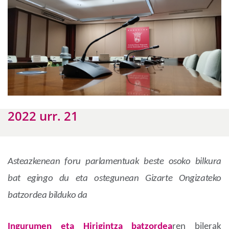
2022 urr. 21
Asteazkenean foru parlamentuak beste osoko bilkura
bat egingo du eta ostegunean Gizarte Ongizateko
batzordea bilduko da
Ingurumen eta Hirigintza batzordea
ren bilerak