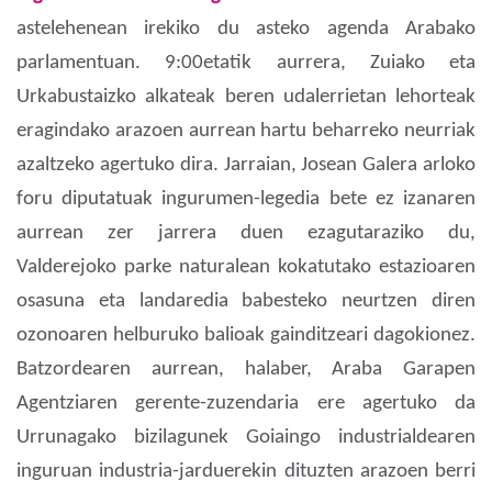
astelehenean irekiko du asteko agenda Arabako
parlamentuan. 9:00etatik aurrera, Zuiako eta
Urkabustaizko alkateak beren udalerrietan lehorteak
eragindako arazoen aurrean hartu beharreko neurriak
azaltzeko agertuko dira. Jarraian, Josean Galera arloko
foru diputatuak ingurumen-legedia bete ez izanaren
aurrean zer jarrera duen ezagutaraziko du,
Valderejoko parke naturalean kokatutako estazioaren
osasuna eta landaredia babesteko neurtzen diren
ozonoaren helburuko balioak gainditzeari dagokionez.
Batzordearen aurrean, halaber, Araba Garapen
Agentziaren gerente-zuzendaria ere agertuko da
Urrunagako bizilagunek Goiaingo industrialdearen
inguruan industria-jarduerekin dituzten arazoen berri