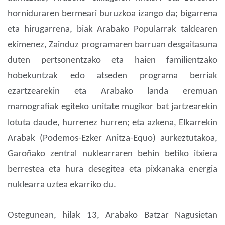
horniduraren bermeari buruzkoa izango da; bigarrena
eta hirugarrena, biak Arabako Popularrak taldearen
ekimenez, Zainduz programaren barruan desgaitasuna
duten pertsonentzako eta haien familientzako
hobekuntzak edo atseden programa berriak
ezartzearekin eta Arabako landa eremuan
mamografiak egiteko unitate mugikor bat jartzearekin
lotuta daude, hurrenez hurren; eta azkena, Elkarrekin
Arabak (Podemos-Ezker Anitza-Equo) aurkeztutakoa,
Garoñako zentral nuklearraren behin betiko itxiera
berrestea eta hura desegitea eta pixkanaka energia
nuklearra uztea ekarriko du.
Ostegunean, hilak 13, Arabako Batzar Nagusietan