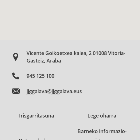
Vicente Goikoetxea kalea, 2 01008 Vitoria-
Gasteiz, Araba
945 125 100
jjggalava@jjggalava.eus
Irisgarritasuna
Lege oharra
Barneko informazio-