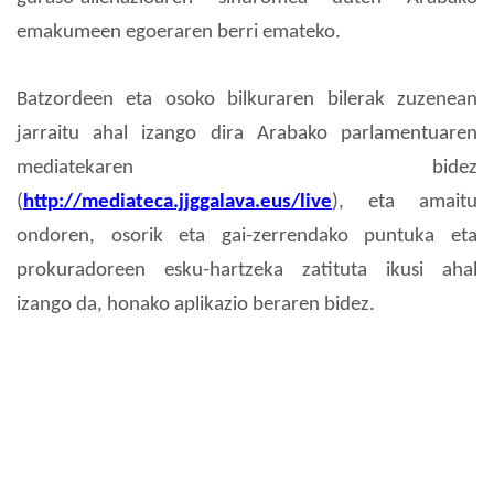
emakumeen egoeraren berri emateko.
Batzordeen eta osoko bilkuraren bilerak zuzenean
jarraitu ahal izango dira Arabako parlamentuaren
mediatekaren bidez
(
http://mediateca.jjggalava.eus/live
), eta amaitu
ondoren, osorik eta gai-zerrendako puntuka eta
prokuradoreen esku-hartzeka zatituta ikusi ahal
izango da, honako aplikazio beraren bidez.