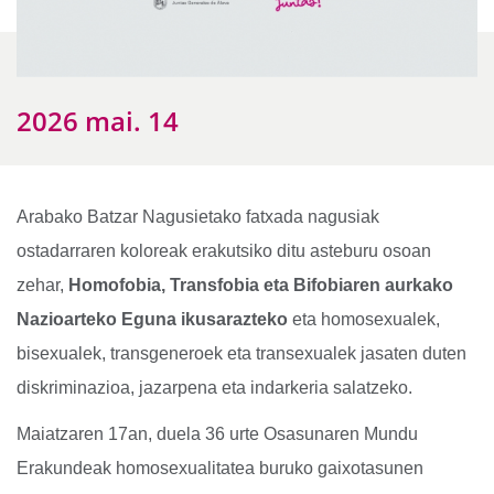
2026 mai. 14
Arabako Batzar Nagusietako fatxada nagusiak
ostadarraren koloreak erakutsiko ditu asteburu osoan
zehar,
Homofobia, Transfobia eta Bifobiaren aurkako
Nazioarteko Eguna ikusarazteko
eta homosexualek,
bisexualek, transgeneroek eta transexualek jasaten duten
diskriminazioa, jazarpena eta indarkeria salatzeko.
Maiatzaren 17an, duela 36 urte Osasunaren Mundu
Erakundeak homosexualitatea buruko gaixotasunen