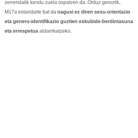
zerrendatik kendu zuela ospatzen da. Orduz geroztik,
M17a estandarte bat da
nagusi ez diren sexu-orientazio
eta genero-identifikazio guztien eskubide-berdintasuna
eta errespetua
aldarrikatzeko.